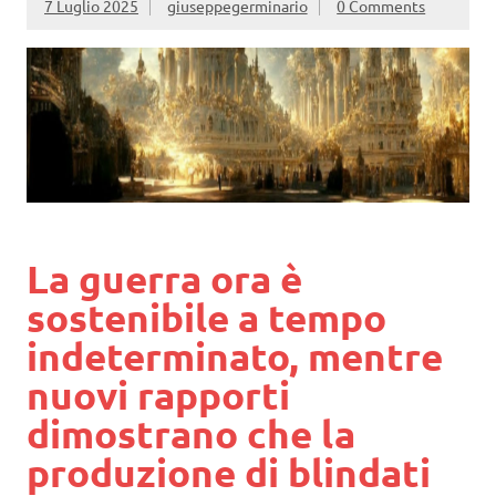
7 Luglio 2025
giuseppegerminario
0 Comments
La guerra ora è
sostenibile a tempo
indeterminato, mentre
nuovi rapporti
dimostrano che la
produzione di blindati