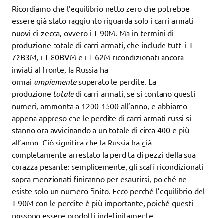
Ricordiamo che l’equilibrio netto zero che potrebbe
essere già stato raggiunto riguarda solo i carri armati
nuovi di zecca, ovvero i T-90M. Ma in termini di
produzione totale di carri armati, che include tutti i T-
72B3M, i T-80BVM e i T-62M ricondizionati ancora
inviati al fronte, la Russia ha
ormai
ampiamente
superato le perdite. La
produzione
totale
di carri armati, se si contano questi
numeri, ammonta a 1200-1500 all’anno, e abbiamo
appena appreso che le perdite di carri armati russi si
stanno ora avvicinando a un totale di circa 400 e più
all’anno. Ciò significa che la Russia ha già
completamente arrestato la perdita di pezzi della sua
corazza pesante: semplicemente, gli scafi ricondizionati
sopra menzionati finiranno per esaurirsi, poiché ne
esiste solo un numero finito. Ecco perché l’equilibrio del
T-90M con le perdite è più importante, poiché questi
possono essere prodotti indefinitamente.