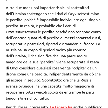
Altre due menzioni importanti: alcuni sostenitori
dell’Ucraina sostengono che i dati di Oryx sottostimino
le perdite, poiché è impossibile individuare ogni singola
perdita. In realtà, è probabile che i dati di
Oryx
sovrastimino
le perdite perché non tengono conto
dell’enorme quantità di perdite di mezzi corazzati russi,
recuperati a posteriori, riparati e rimandati al fronte. La
Russia ha un corpo di genieri molto più robusto
dell’Ucraina, il che significa che una parte molto
maggiore delle sue “perdite” viene recuperata. Il team
di Oryx considera qualsiasi cosa venga “colpita” da un
drone come una perdita, indipendentemente da ciò che
gli accade in seguito. Soprattutto ora che la Russia
avanza ovunque, ha una capacità molto maggiore di
recuperare tutti i veicoli colpiti da entrambe le parti
lungo la linea di contatto.
Per chi fosse interessato,
Le Figaro ha
anche pubblicato