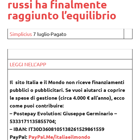
russi ha finalmente
raggiunto l’equilibrio
Simplicius
7 luglio∙Pagato
LEGGI NELL’APP
Il sito Italia e il Mondo non riceve finanziamenti
pubblici o pubblicitari. Se vuoi aiutarci a coprire
le spese di gestione (circa 4.000 € all’anno), ecco
come puoi contribuire:
– Postepay Evolution: Giuseppe Germinario –
5333171135855704;
– IBAN: IT30D3608105138261529861559
PayPal:
PayPal.Me/italiaeilmondo