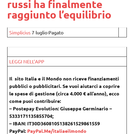
russi ha finalmente
raggiunto l’equilibrio
Simplicius
7 luglio∙Pagato
LEGGI NELL’APP
Il sito Italia e il Mondo non riceve finanziamenti
pubblici o pubblicitari. Se vuoi aiutarci a coprire
le spese di gestione (circa 4.000 € all’anno), ecco
come puoi contribuire:
– Postepay Evolution: Giuseppe Germinario –
5333171135855704;
– IBAN: IT30D3608105138261529861559
PayPal:
PayPal.Me/italiaeilmondo