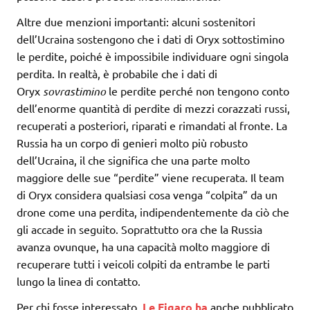
Altre due menzioni importanti: alcuni sostenitori
dell’Ucraina sostengono che i dati di Oryx sottostimino
le perdite, poiché è impossibile individuare ogni singola
perdita. In realtà, è probabile che i dati di
Oryx
sovrastimino
le perdite perché non tengono conto
dell’enorme quantità di perdite di mezzi corazzati russi,
recuperati a posteriori, riparati e rimandati al fronte. La
Russia ha un corpo di genieri molto più robusto
dell’Ucraina, il che significa che una parte molto
maggiore delle sue “perdite” viene recuperata. Il team
di Oryx considera qualsiasi cosa venga “colpita” da un
drone come una perdita, indipendentemente da ciò che
gli accade in seguito. Soprattutto ora che la Russia
avanza ovunque, ha una capacità molto maggiore di
recuperare tutti i veicoli colpiti da entrambe le parti
lungo la linea di contatto.
Per chi fosse interessato,
Le Figaro ha
anche pubblicato