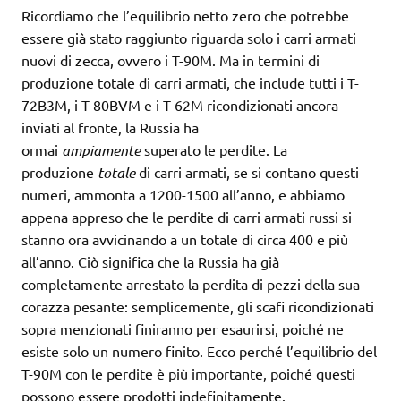
Ricordiamo che l’equilibrio netto zero che potrebbe
essere già stato raggiunto riguarda solo i carri armati
nuovi di zecca, ovvero i T-90M. Ma in termini di
produzione totale di carri armati, che include tutti i T-
72B3M, i T-80BVM e i T-62M ricondizionati ancora
inviati al fronte, la Russia ha
ormai
ampiamente
superato le perdite. La
produzione
totale
di carri armati, se si contano questi
numeri, ammonta a 1200-1500 all’anno, e abbiamo
appena appreso che le perdite di carri armati russi si
stanno ora avvicinando a un totale di circa 400 e più
all’anno. Ciò significa che la Russia ha già
completamente arrestato la perdita di pezzi della sua
corazza pesante: semplicemente, gli scafi ricondizionati
sopra menzionati finiranno per esaurirsi, poiché ne
esiste solo un numero finito. Ecco perché l’equilibrio del
T-90M con le perdite è più importante, poiché questi
possono essere prodotti indefinitamente.