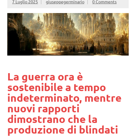
7 Luglio 2025
giuseppegerminario
0 Comments
La guerra ora è
sostenibile a tempo
indeterminato, mentre
nuovi rapporti
dimostrano che la
produzione di blindati