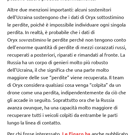
Altre due menzioni importanti: alcuni sostenitori
dell’Ucraina sostengono che i dati di Oryx sottostimino
le perdite, poiché è impossibile individuare ogni singola
perdita. In realtà, è probabile che i dati di
Oryx
sovrastimino
le perdite perché non tengono conto
dell’enorme quantità di perdite di mezzi corazzati russi,
recuperati a posteriori, riparati e rimandati al fronte. La
Russia ha un corpo di genieri molto più robusto
dell’Ucraina, il che significa che una parte molto
maggiore delle sue “perdite” viene recuperata. Il team
di Oryx considera qualsiasi cosa venga “colpita” da un
drone come una perdita, indipendentemente da ciò che
gli accade in seguito. Soprattutto ora che la Russia
avanza ovunque, ha una capacità molto maggiore di
recuperare tutti i veicoli colpiti da entrambe le parti
lungo la linea di contatto.
Per chi fosse interessato,
Le Figaro ha
anche pubblicato