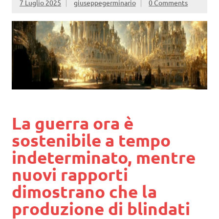
7 Luglio 2025
giuseppegerminario
0 Comments
La guerra ora è
sostenibile a tempo
indeterminato, mentre
nuovi rapporti
dimostrano che la
produzione di blindati