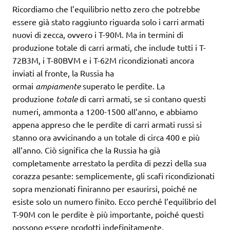
Ricordiamo che l’equilibrio netto zero che potrebbe
essere già stato raggiunto riguarda solo i carri armati
nuovi di zecca, ovvero i T-90M. Ma in termini di
produzione totale di carri armati, che include tutti i T-
72B3M, i T-80BVM e i T-62M ricondizionati ancora
inviati al fronte, la Russia ha
ormai
ampiamente
superato le perdite. La
produzione
totale
di carri armati, se si contano questi
numeri, ammonta a 1200-1500 all’anno, e abbiamo
appena appreso che le perdite di carri armati russi si
stanno ora avvicinando a un totale di circa 400 e più
all’anno. Ciò significa che la Russia ha già
completamente arrestato la perdita di pezzi della sua
corazza pesante: semplicemente, gli scafi ricondizionati
sopra menzionati finiranno per esaurirsi, poiché ne
esiste solo un numero finito. Ecco perché l’equilibrio del
T-90M con le perdite è più importante, poiché questi
possono essere prodotti indefinitamente.