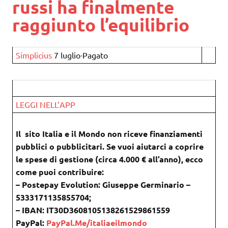
russi ha finalmente
raggiunto l’equilibrio
Simplicius
7 luglio∙Pagato
LEGGI NELL’APP
Il sito Italia e il Mondo non riceve finanziamenti
pubblici o pubblicitari. Se vuoi aiutarci a coprire
le spese di gestione (circa 4.000 € all’anno), ecco
come puoi contribuire:
– Postepay Evolution: Giuseppe Germinario –
5333171135855704;
– IBAN: IT30D3608105138261529861559
PayPal:
PayPal.Me/italiaeilmondo