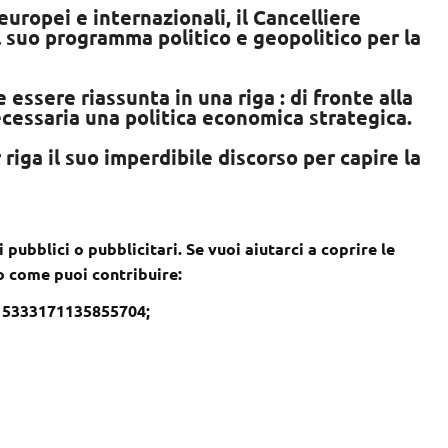
uropei e internazionali, il Cancelliere
l suo programma politico e geopolitico per la
essere riassunta in una riga : di fronte alla
ecessaria una politica economica strategica.
ga il suo imperdibile discorso per capire la
 pubblici o pubblicitari. Se vuoi aiutarci a coprire le
co come puoi contribuire:
– 5333171135855704;