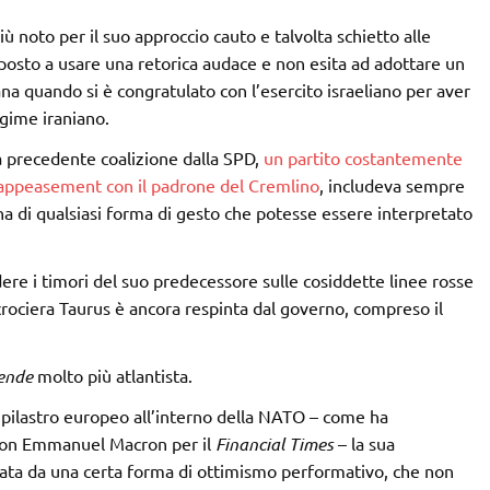
ù noto per il suo approccio cauto e talvolta schietto alle
sposto a usare una retorica audace e non esita ad adottare un
a quando si è congratulato con l’esercito israeliano per aver
egime iraniano.
a precedente coalizione dalla SPD,
un partito costantemente
a l’appeasement con il padrone del Cremlino
, includeva sempre
na di qualsiasi forma di gesto che potesse essere interpretato
re i timori del suo predecessore sulle cosiddette linee rosse
 crociera Taurus è ancora respinta dal governo, compreso il
ende
molto più atlantista.
n pilastro europeo all’interno della NATO – come ha
 con Emmanuel Macron per il
Financial Times
– la sua
nata da una certa forma di ottimismo performativo, che non