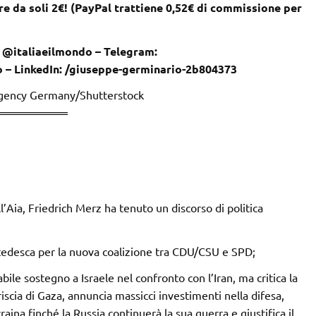
e da soli 2€! (PayPal trattiene 0,52€ di commissione per
 @italiaeilmondo – Telegram:
o – LinkedIn: /giuseppe-germinario-2b804373
ency Germany/Shutterstock
l’Aia, Friedrich Merz ha tenuto un discorso di politica
ra tedesca per la nuova coalizione tra CDU/CSU e SPD;
labile sostegno a Israele nel confronto con l’Iran, ma critica la
scia di Gaza, annuncia massicci investimenti nella difesa,
aina finché la Russia continuerà la sua guerra e giustifica il