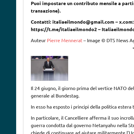
Puoi impostare un contributo mensile a partir
transazione).
Contatti: italiaeilmondo@gmail.com – x.com:
https://t.me/italiaeilmondo2 – Italiaeilmond
Auteur
Pierre Mennerat
– Image © DTS News Ag
Il 24 giugno, il giorno prima del vertice NATO del
generale al Bundestag.
In esso ha esposto i principi della politica este
In particolare, il Cancelliere afferma il suo incrol
guerra condotta dal governo Netanyahu nella Stri
chiede di continuare ad aiutare militarmente l’Ucr