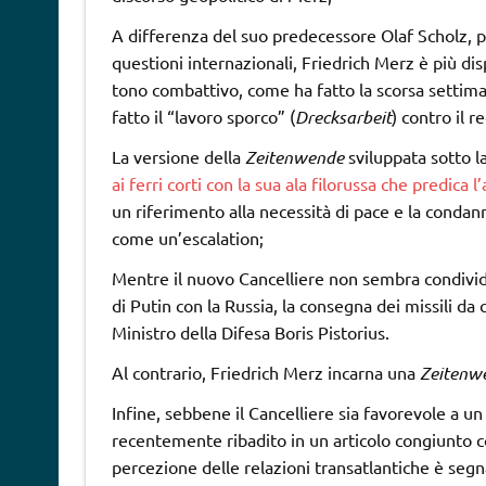
A differenza del suo predecessore Olaf Scholz, pi
questioni internazionali, Friedrich Merz è più di
tono combattivo, come ha fatto la scorsa settiman
fatto il “lavoro sporco” (
Drecksarbeit
) contro il r
La versione della
Zeitenwende
sviluppata sotto l
ai ferri corti con la sua ala filorussa che predic
un riferimento alla necessità di pace e la condan
come un’escalation;
Mentre il nuovo Cancelliere non sembra condivide
di Putin con la Russia, la consegna dei missili da
Ministro della Difesa Boris Pistorius.
Al contrario, Friedrich Merz incarna una
Zeitenw
Infine, sebbene il Cancelliere sia favorevole a u
recentemente ribadito in un articolo congiunto
percezione delle relazioni transatlantiche è seg