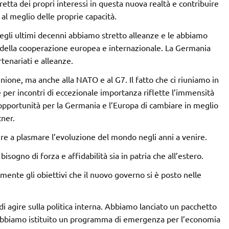
etta dei propri interessi in questa nuova realtà e contribuire
al meglio delle proprie capacità.
egli ultimi decenni abbiamo stretto alleanze e le abbiamo
 della cooperazione europea e internazionale. La Germania
rtenariati e alleanze.
Unione, ma anche alla NATO e al G7. Il fatto che ci riuniamo in
e per incontri di eccezionale importanza riflette l’immensità
 opportunità per la Germania e l’Europa di cambiare in meglio
tner.
ire a plasmare l’evoluzione del mondo negli anni a venire.
sogno di forza e affidabilità sia in patria che all’estero.
amente gli obiettivi che il nuovo governo si è posto nelle
i agire sulla politica interna. Abbiamo lanciato un pacchetto
e, abbiamo istituito un programma di emergenza per l’economia