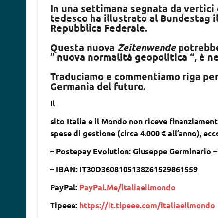
In una settimana segnata da vertici e
tedesco ha illustrato al Bundestag i
Repubblica Federale.
Questa nuova
Zeitenwende
potrebbe 
” nuova normalità geopolitica “, è n
Traduciamo e commentiamo riga per ri
Germania del futuro.
Il
sito Italia e il Mondo non riceve finanziamenti
spese di gestione (circa 4.000 € all’anno), ec
– Postepay Evolution: Giuseppe Germinario 
– IBAN: IT30D3608105138261529861559
PayPal:
PayPal.Me/italiaeilmondo
Tipeee:
https://it.tipeee.com/italiaeilmondo