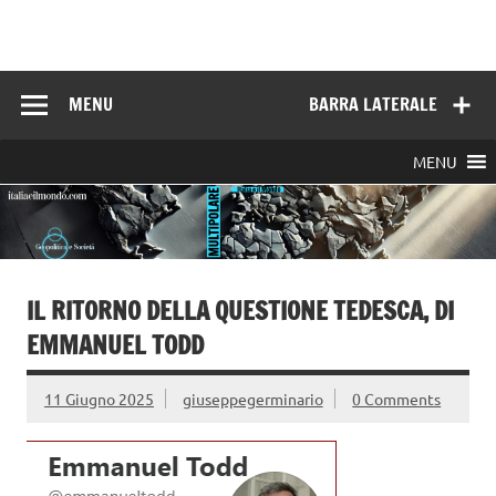
Skip
to
Italia e il mondo
content
MENU
BARRA LATERALE
MENU
IL RITORNO DELLA QUESTIONE TEDESCA, DI
EMMANUEL TODD
11 Giugno 2025
giuseppegerminario
0 Comments