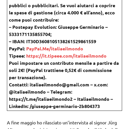
pubblici o pubblicitari. Se vuoi aiutarci a coprire
le spese di gestione (circa 4.000 € all’anno), ecco
come puoi contribuire:
– Postepay Evolution: Giuseppe Germinario –
5333171135855704;
– IBAN: IT30D3608105138261529861559
PayPal:
PayPal.Me/italiaeilmondo
Tipeee:
https://it.tipeee.com/italiaeilmondo
Puoi impostare un contributo mensile a partire da
soli 2€! (PayPal trattiene 0,52€ di commissione
per transazione).
Contatti: italiaeilmondo@gmail.com – x.com:
@italiaeilmondo – Telegram:
https://t.me/italiaeilmondo2 – Italiaeilmondo –
LinkedIn: /giuseppe-germinario-2b804373
A fine maggio ho rilasciato un’intervista al signor Jürg