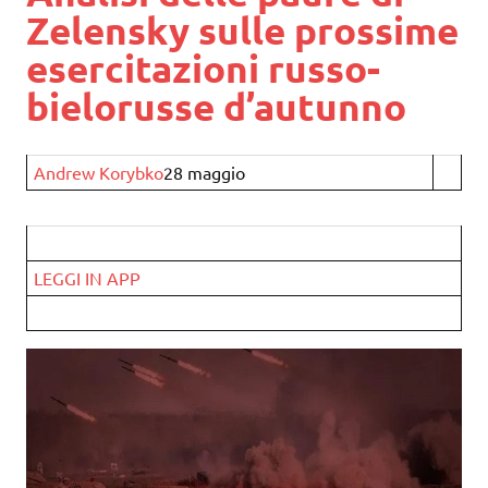
Zelensky sulle prossime
esercitazioni russo-
bielorusse d’autunno
Andrew Korybko
28 maggio
LEGGI IN APP