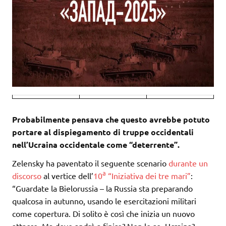
Probabilmente pensava che questo avrebbe potuto
portare al dispiegamento di truppe occidentali
nell’Ucraina occidentale come “deterrente”.
Zelensky ha paventato il seguente scenario
durante un
a
discorso
al vertice dell’
10
“Iniziativa dei tre mari”
:
“Guardate la Bielorussia – la Russia sta preparando
qualcosa in autunno, usando le esercitazioni militari
come copertura. Di solito è così che inizia un nuovo
attacco. Ma dove andrà a finire? Non lo so. Ucraina?