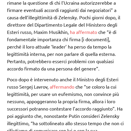
rimane la questione di chi l’Ucraina autorizzerebbe a
firmare eventuali accordi raggiunti dai negoziatori” a
causa dell’illegittimità di Zelensky. Pochi giorni dopo, il
direttore del Dipartimento Legale del Ministero degli
Esteri russo, Maxim Musikhin,
ha affermato
che “è di
fondamentale importanza chi firma [i documenti],
perché il loro attuale ‘leader’ ha perso da tempo la
legittimità interna, per non parlare di quella esterna.
Pertanto, potrebbero esserci problemi con qualsiasi
accordo firmato da una persona del genere”.
Poco dopo è intervenuto anche il Ministro degli Esteri
russo Sergej Lavrov,
affermando
che “se coloro la cui
legittimità, per usare un eufemismo, non convince più
nessuno, appoggeranno la propria firma, allora i loro
successori potranno contestare l’accordo raggiunto”. Ha
poi aggiunto che, nonostante Putin consideri Zelensky
illegittimo, “ha sottolineato allo stesso tempo che non ci
rifiutiamo di comunicare con lui e con la sua