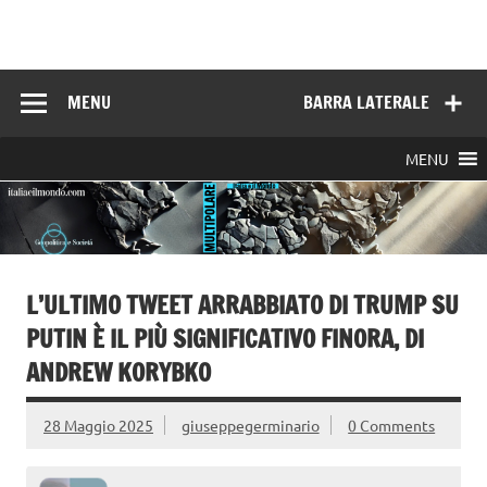
Skip
to
Italia e il mondo
content
MENU
BARRA LATERALE
MENU
L’ULTIMO TWEET ARRABBIATO DI TRUMP SU
PUTIN È IL PIÙ SIGNIFICATIVO FINORA, DI
ANDREW KORYBKO
28 Maggio 2025
giuseppegerminario
0 Comments