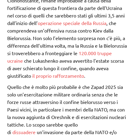
Ciononostante, rimane improbabile a causa della
fortificazione di questa frontiera da parte dell’Ucraina
nel corso di quelli che sarebbero stati gli ultimi 3,5 anni
dall’inizio dell’
operazione speciale della Russia
, che
comprendeva un’offensiva russa contro Kiev dalla
Bielorussia. Non solo l’elemento sorpresa non c’è più, a
differenza dell’ultima volta, ma la Russia e la Bielorussia
si troverebbero a fronteggiare le
120.000 truppe
ucraine
che Lukashenko aveva avvertito l’estate scorsa
di aver schierato lungo il confine, quando aveva
giustificato
il proprio rafforzamento
.
Quello che è molto più probabile è che Zapad 2025 sia
solo un’esercitazione militare ordinaria senza che le
forze russe attraversino il confine bielorusso verso i
Paesi vicini, in particolare i membri della NATO, ma con
la nuova aggiunta di Oreshnik e di esercitazioni nucleari
tattiche. Lo scopo sarebbe quello
di
dissuadere
un’invasione da parte della NATO e/o