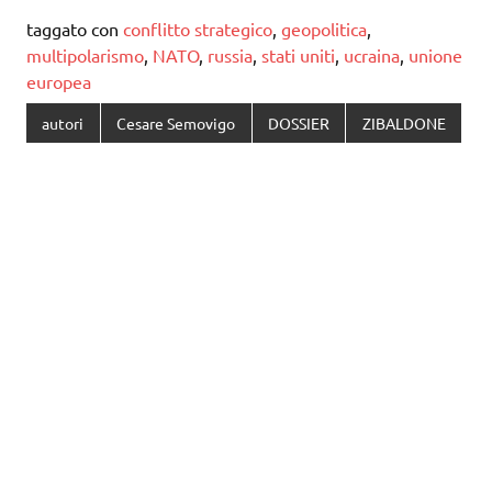
taggato con
conflitto strategico
,
geopolitica
,
multipolarismo
,
NATO
,
russia
,
stati uniti
,
ucraina
,
unione
europea
autori
Cesare Semovigo
DOSSIER
ZIBALDONE