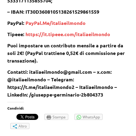
5333171135855704;
– IBAN: IT30D3608105138261529861559
PayPal:
PayPal.Me/italiaeilmondo
Tipeee:
https://it.tipeee.com/italiaeilmondo
Puoi impostare un contributo mensile a partire da
soli 2€! (PayPal trattiene 0,52€ di commissione per
transazione).
Contatti: italiaeilmondo@gmail.com – x.com:
@italiaeilmondo – Telegram:
https://t.me/italiaeilmondo2 – Italiaeilmondo –
LinkedIn: /giuseppe-germinario-2b804373
Condividi:
Stampa
WhatsApp
Altro