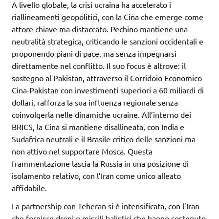
A livello globale, la crisi ucraina ha accelerato i
riallineamenti geopolitici, con la Cina che emerge come
attore chiave ma distaccato. Pechino mantiene una
neutralità strategica, criticando le sanzioni occidentali e
proponendo piani di pace, ma senza impegnarsi
direttamente nel conflitto. Il suo focus è altrove: il
sostegno al Pakistan, attraverso il Corridoio Economico
Cina-Pakistan con investimenti superiori a 60 miliardi di
dollari, rafforza la sua influenza regionale senza
coinvolgerla nelle dinamiche ucraine. All’interno dei
BRICS, la Cina si mantiene disallineata, con India e
Sudafrica neutrali e il Brasile critico delle sanzioni ma
non attivo nel supportare Mosca. Questa
frammentazione lascia la Russia in una posizione di
isolamento relativo, con l’Iran come unico alleato
affidabile.
La partnership con Teheran si è intensificata, con l’Iran
che fornisce droni e missili balistici che hanno sostenuto