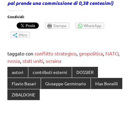
pal prende una commissione di 0,38 centesimi)
Condividi:
Stampa
WhatsApp
Altro
taggato con
conflitto strategico
,
geopolitica
,
NATO
,
russia
,
stati uniti
,
ucraina
autori
contributi esterni
DOSSIER
Flavio Basari
Giuseppe Germinario
Max Bonelli
ZIBALDONE