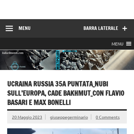
Skip
to
Italia e il mondo
content
MENU
BARRA LATERALE
MENU
UCRAINA RUSSIA 35A PUNTATA_NUBI
SULL’EUROPA, CADE BAKHMUT_CON FLAVIO
BASARI E MAX BONELLI
20 Maggio 2023
giuseppegerminario
0 Comments