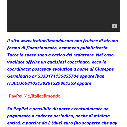
Il sito
www.italiaeilmondo.com
non fruisce di alcuna
forma di finanziamento, nemmeno pubblicitaria.
Tutte le spese sono a carico del redattore. Nel caso
vogliate offrire un qualsiasi contributo, ecco le
coordinate: postepay evolution a nome di Giuseppe
Germinario nr 5333171135855704 oppure iban
IT30D3608105138261529861559 oppure
PayPal.Me/italiaeilmondo
Su PayPal è possibile disporre eventualmente un
pagamento a cadenza periodica, anche di minima
entità, a partire da 2 (due) euro (ho scoperto che pay