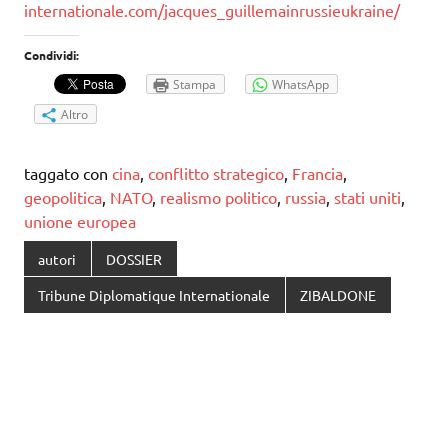
internationale.com/jacques_guillemainrussieukraine/
Condividi:
Stampa
WhatsApp
Altro
taggato con
cina
,
conflitto strategico
,
Francia
,
geopolitica
,
NATO
,
realismo politico
,
russia
,
stati uniti
,
unione europea
autori
DOSSIER
Tribune Diplomatique Internationale
ZIBALDONE