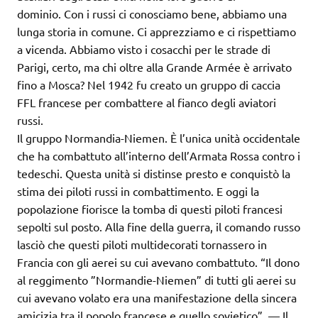
dominio. Con i russi ci conosciamo bene, abbiamo una
lunga storia in comune. Ci apprezziamo e ci rispettiamo
a vicenda. Abbiamo visto i cosacchi per le strade di
Parigi, certo, ma chi oltre alla Grande Armée è arrivato
fino a Mosca? Nel 1942 fu creato un gruppo di caccia
FFL francese per combattere al fianco degli aviatori
russi.
Il gruppo Normandia-Niemen. È l’unica unità occidentale
che ha combattuto all’interno dell’Armata Rossa contro i
tedeschi. Questa unità si distinse presto e conquistò la
stima dei piloti russi in combattimento. E oggi la
popolazione fiorisce la tomba di questi piloti francesi
sepolti sul posto. Alla fine della guerra, il comando russo
lasciò che questi piloti multidecorati tornassero in
Francia con gli aerei su cui avevano combattuto. “Il dono
al reggimento ”Normandie-Niemen” di tutti gli aerei su
cui avevano volato era una manifestazione della sincera
amicizia tra il popolo francese e quello sovietico”. — Il