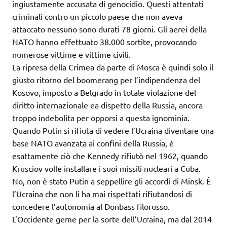
ingiustamente accusata di genocidio. Questi attentati
criminali contro un piccolo paese che non aveva
attaccato nessuno sono durati 78 giorni. Gli aerei della
NATO hanno effettuato 38.000 sortite, provocando
numerose vittime e vittime civili.
La ripresa della Crimea da parte di Mosca è quindi solo il
giusto ritorno del boomerang per l’indipendenza del
Kosovo, imposto a Belgrado in totale violazione del
diritto internazionale ea dispetto della Russia, ancora
troppo indebolita per opporsi a questa ignominia.
Quando Putin si rifiuta di vedere l’Ucraina diventare una
base NATO avanzata ai confini della Russia, è
esattamente ciò che Kennedy rifiutò nel 1962, quando
Krusciov volle installare i suoi missili nucleari a Cuba.
No, non è stato Putin a seppellire gli accordi di Minsk. È
l’Ucraina che non li ha mai rispettati rifiutandosi di
concedere l’autonomia al Donbass filorusso.
L’Occidente geme per la sorte dell’Ucraina, ma dal 2014