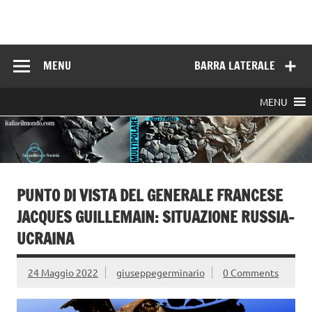
Skip
to
Italia e il mondo
content
MENU
BARRA LATERALE
MENU
PUNTO DI VISTA DEL GENERALE FRANCESE
JACQUES GUILLEMAIN: SITUAZIONE RUSSIA-
UCRAINA
24 Maggio 2022
giuseppegerminario
0 Comments