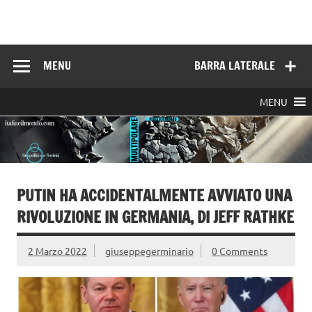
Skip
to
Italia e il mondo
content
MENU
BARRA LATERALE
MENU
PUTIN HA ACCIDENTALMENTE AVVIATO UNA
RIVOLUZIONE IN GERMANIA, DI JEFF RATHKE
2 Marzo 2022
giuseppegerminario
0 Comments