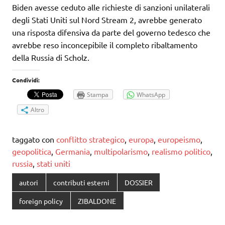
Biden avesse ceduto alle richieste di sanzioni unilaterali
degli Stati Uniti sul Nord Stream 2, avrebbe generato
una risposta difensiva da parte del governo tedesco che
avrebbe reso inconcepibile il completo ribaltamento
della Russia di Scholz.
Condividi:
Stampa
WhatsApp
Altro
taggato con
conflitto strategico
,
europa
,
europeismo
,
geopolitica
,
Germania
,
multipolarismo
,
realismo politico
,
russia
,
stati uniti
autori
contributi esterni
DOSSIER
foreign policy
ZIBALDONE