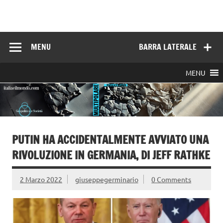
Skip
to
Italia e il mondo
content
MENU
BARRA LATERALE
MENU
PUTIN HA ACCIDENTALMENTE AVVIATO UNA
RIVOLUZIONE IN GERMANIA, DI JEFF RATHKE
2 Marzo 2022
giuseppegerminario
0 Comments