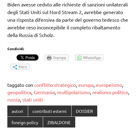
Biden avesse ceduto alle richieste di sanzioni unilaterali
degli Stati Uniti sul Nord Stream 2, avrebbe generato
una risposta difensiva da parte del governo tedesco che
avrebbe reso inconcepibile il completo ribaltamento
della Russia di Scholz.
Condividi:
Stampa
WhatsApp
Altro
taggato con
conflitto strategico
,
europa
,
europeismo
,
geopolitica
,
Germania
,
multipolarismo
,
realismo politico
,
russia
,
stati uniti
autori
contributi esterni
DOSSIER
foreign policy
ZIBALDONE