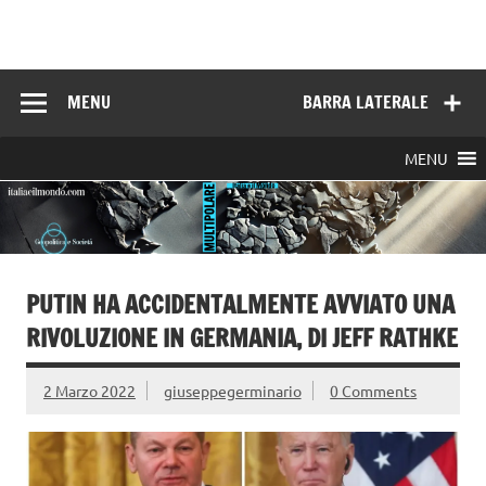
Skip
to
Italia e il mondo
content
MENU
BARRA LATERALE
MENU
PUTIN HA ACCIDENTALMENTE AVVIATO UNA
RIVOLUZIONE IN GERMANIA, DI JEFF RATHKE
2 Marzo 2022
giuseppegerminario
0 Comments