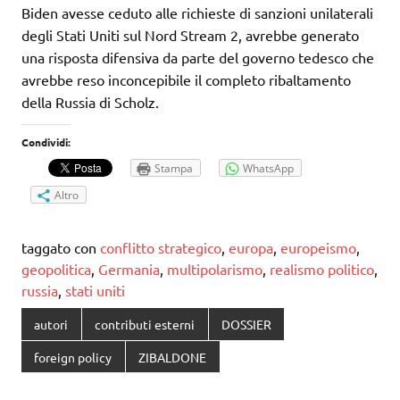
Biden avesse ceduto alle richieste di sanzioni unilaterali
degli Stati Uniti sul Nord Stream 2, avrebbe generato
una risposta difensiva da parte del governo tedesco che
avrebbe reso inconcepibile il completo ribaltamento
della Russia di Scholz.
Condividi:
Stampa
WhatsApp
Altro
taggato con
conflitto strategico
,
europa
,
europeismo
,
geopolitica
,
Germania
,
multipolarismo
,
realismo politico
,
russia
,
stati uniti
autori
contributi esterni
DOSSIER
foreign policy
ZIBALDONE