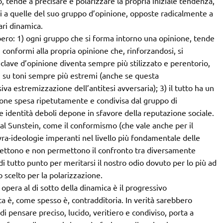
 tende a precisare e polarizzare la propria iniziale tendenza,
 a quelle del suo gruppo d’opinione, opposte radicalmente a
ari dinamica.
bero: 1) ogni gruppo che si forma intorno una opinione, tende
 conformi alla propria opinione che, rinforzandosi, si
enclave d’opinione diventa sempre più stilizzato e perentorio,
si su toni sempre più estremi (anche se questa
a estremizzazione dell’antitesi avversaria); 3) il tutto ha un
inione spesa ripetutamente e condivisa dal gruppo di
e identità deboli depone in sfavore della reputazione sociale.
 al Sunstein, come il conformismo (che vale anche per il
ra-ideologie imperanti nel livello più fondamentale delle
mettono e non permettono il confronto tra diversamente
di tutto punto per meritarsi il nostro odio dovuto per lo più ad
 scelto per la polarizzazione.
opera al di sotto della dinamica è il progressivo
a è, come spesso è, contradditoria. In verità sarebbero
di pensare preciso, lucido, veritiero e condiviso, porta a