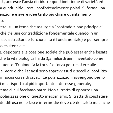
t, accresce l’ansia di ridurre questioni ricche di varietà ed
, a quadri nitidi, tersi, confortevolmente polari. Si forma una
onvenzione è avere idee tanto più chiare quanta meno
o.
ere, su un tema che assurge a “contraddizione principale”
rché c’è una contraddizione fondamentale quando in un
ra sua struttura e funzionalità è fondamentale) è pur sempre
o esistenziale.
e, depotenzia la coesione sociale che può esser anche basata
che la vita biologica ha da 3,5 miliardi anni inventato come
almente “l’unione fa la forza” e forza per resistere alle
 Vero è che i senesi sono sopravvissuti e secoli di conflitto
innocua corsa di cavalli. Le polarizzazioni avvengono per lo
si mai rispetto al più importante interesse generale,
tema di cui facciamo parte. Non si tratta di opporre una
ipolarizzazione di questo meccanismo. Si tratta di constatare
nte diffusa nelle fasce intermedie dove c’è del caldo ma anche