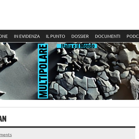
ONE
IN EVIDENZA
IL PUNTO
DOSSIER
DOCUMENTI
PODC
AN
ments