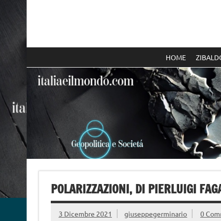
Skip
to
content
Italia e il mondo
HOME
ZIBALD
POLARIZZAZIONI, DI PIERLUIGI FAG
3 Dicembre 2021
giuseppegerminario
0 Com