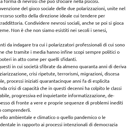
na forma di nevrosi che può sfociare nella psicosi.
venzione del gioco sociale delle due polarizzazioni, unite nel
percorso scelto della direzione ideale cui tendere per
raddittoria. Condividere nevrosi sociali, anche se poi si gioca
ieme. Non è che non siamo esistiti nei secoli i senesi,
ti da indagare tra cui i polarizzatori professionali di cui sono
ione che tramite i media hanno infine scopi sempre politici o
poteri in atto come per quelli sfidanti.
esti in cui società sfibrate da almeno quaranta anni di deriva
iarizzazione, crisi ripetute, terrorismi, migrazioni, discesa
le, processi iniziati quarantacinque anni fa di esplicita
a crisi di capacità che in questi decenni ha colpito le classi
abile, progressiva ed inquietante informatizzazione, de-
pesso di fronte a vere e proprie sequenze di problemi inediti
o comprenderli.
ello ambientale e climatico o quello pandemico o le
entale in rapporto ai processi intenzionali di democrazia