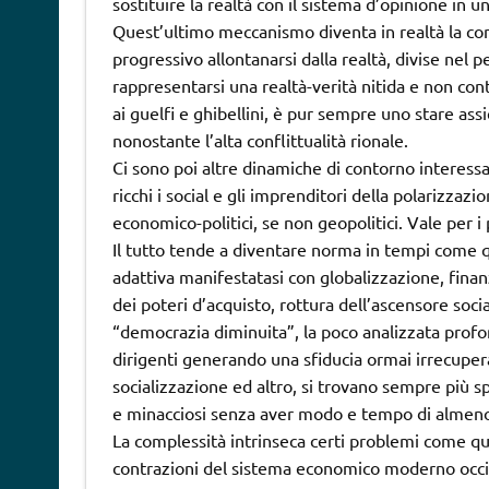
sostituire la realtà con il sistema d’opinione in u
Quest’ultimo meccanismo diventa in realtà la con
progressivo allontanarsi dalla realtà, divise nel 
rappresentarsi una realtà-verità nitida e non cont
ai guelfi e ghibellini, è pur sempre uno stare ass
nonostante l’alta conflittualità rionale.
Ci sono poi altre dinamiche di contorno interessan
ricchi i social e gli imprenditori della polarizzaz
economico-politici, se non geopolitici. Vale per i 
Il tutto tende a diventare norma in tempi come qu
adattiva manifestatasi con globalizzazione, finanz
dei poteri d’acquisto, rottura dell’ascensore socia
“democrazia diminuita”, la poco analizzata profond
dirigenti generando una sfiducia ormai irrecuper
socializzazione ed altro, si trovano sempre più s
e minacciosi senza aver modo e tempo di almen
La complessità intrinseca certi problemi come qu
contrazioni del sistema economico moderno occid