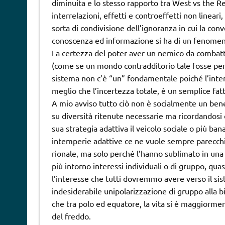
diminuita e lo stesso rapporto tra West vs the Res
interrelazioni, effetti e controeffetti non lineari
sorta di condivisione dell’ignoranza in cui la c
conoscenza ed informazione si ha di un fenomen
La certezza del poter aver un nemico da combatt
(come se un mondo contradditorio tale fosse pe
sistema non c’è “un” fondamentale poiché l’inte
meglio che l’incertezza totale, è un semplice fatt
A mio avviso tutto ciò non è socialmente un ben
su diversità ritenute necessarie ma ricordandosi 
sua strategia adattiva il veicolo sociale o più ban
intemperie adattive ce ne vuole sempre parecchia.
rionale, ma solo perché l’hanno sublimato in una 
più intorno interessi individuali o di gruppo, qua
l’interesse che tutti dovremmo avere verso il sis
indesiderabile unipolarizzazione di gruppo alla b
che tra polo ed equatore, la vita si è maggiorme
del freddo.