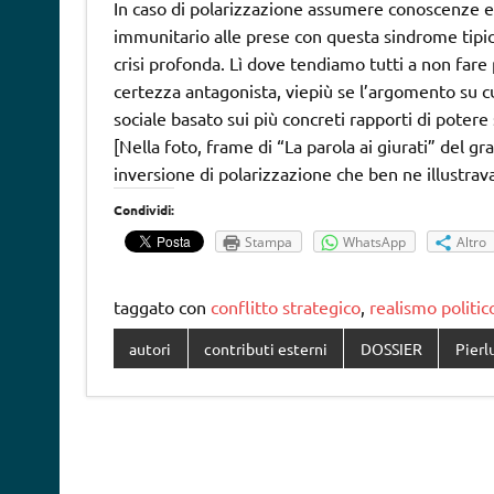
In caso di polarizzazione assumere conoscenze ed
immunitario alle prese con questa sindrome tipica
crisi profonda. Lì dove tendiamo tutti a non fare
certezza antagonista, viepiù se l’argomento su cui
sociale basato sui più concreti rapporti di potere 
[Nella foto, frame di “La parola ai giurati” del 
inversione di polarizzazione che ben ne illustrav
Condividi:
Stampa
WhatsApp
Altro
taggato con
conflitto strategico
,
realismo politic
autori
contributi esterni
DOSSIER
Pierl