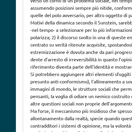
verso un corno di un problema sociale, nel tempo,
assumendo posizioni sempre più nitide, conformi
quelle del polo avversario, per altro oggetto di p
Motivi della dinamica secondo il Sunstein, sareb
-nel tempo- a selezionare per lo più informazioni
polarizza; 2) il discorso svolto in una di queste 
centrato su verità ritenute acquisite, spostando
estremizzazione è dovuta anche da pari progressiv
dente d’arresto di irreversibilità in quanto l’op
riferimento diventa parte dell’identità e mostrar
Si potrebbero aggiungere altri elementi sfuggiti
presunto anti-conformismo), l’allineamento a sov
immagini di mondo, le strutture sociali che per
pensanti, la voglia di odiare un nemico costruito 
altre questioni sociali non proprie dell’argomento
Ma forse, il meccanismo più insidioso che spesso 
allontanamento dalla realtà, specie quando quest
contradditori i sistemi di opinione, ma la volontà 