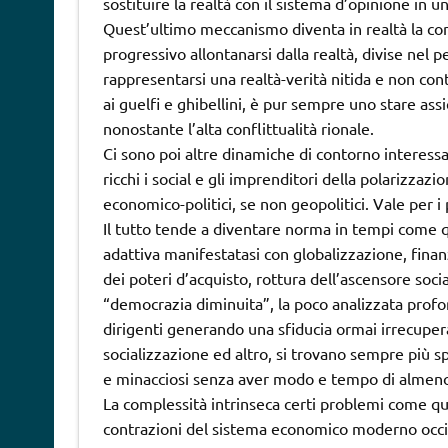
sostituire la realtà con il sistema d’opinione in u
Quest’ultimo meccanismo diventa in realtà la con
progressivo allontanarsi dalla realtà, divise nel 
rappresentarsi una realtà-verità nitida e non cont
ai guelfi e ghibellini, è pur sempre uno stare ass
nonostante l’alta conflittualità rionale.
Ci sono poi altre dinamiche di contorno interessan
ricchi i social e gli imprenditori della polarizzaz
economico-politici, se non geopolitici. Vale per i 
Il tutto tende a diventare norma in tempi come qu
adattiva manifestatasi con globalizzazione, finanz
dei poteri d’acquisto, rottura dell’ascensore socia
“democrazia diminuita”, la poco analizzata profond
dirigenti generando una sfiducia ormai irrecuper
socializzazione ed altro, si trovano sempre più s
e minacciosi senza aver modo e tempo di almen
La complessità intrinseca certi problemi come qu
contrazioni del sistema economico moderno occid