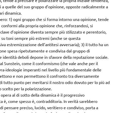
 tende a precisare e polarizzare la propria iniziale tendenza,
 a quelle del suo gruppo d’opinione, opposte radicalmente a
ari dinamica.
bero: 1) ogni gruppo che si forma intorno una opinione, tende
 conformi alla propria opinione che, rinforzandosi, si
enclave d’opinione diventa sempre più stilizzato e perentorio,
si su toni sempre più estremi (anche se questa
a estremizzazione dell’antitesi avversaria); 3) il tutto ha un
inione spesa ripetutamente e condivisa dal gruppo di
e identità deboli depone in sfavore della reputazione sociale.
 al Sunstein, come il conformismo (che vale anche per il
ra-ideologie imperanti nel livello più fondamentale delle
mettono e non permettono il confronto tra diversamente
di tutto punto per meritarsi il nostro odio dovuto per lo più ad
 scelto per la polarizzazione.
opera al di sotto della dinamica è il progressivo
a è, come spesso è, contradditoria. In verità sarebbero
di pensare preciso, lucido, veritiero e condiviso, porta a