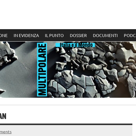
ONE
IN EVIDENZA
IL PUNTO
DOSSIER
DOCUMENTI
PODC
AN
ments