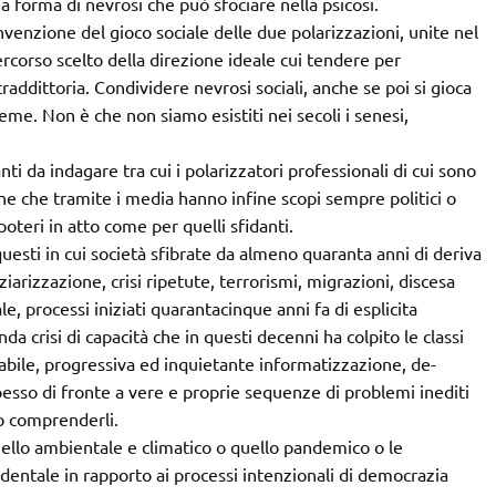
na forma di nevrosi che può sfociare nella psicosi.
venzione del gioco sociale delle due polarizzazioni, unite nel
percorso scelto della direzione ideale cui tendere per
raddittoria. Condividere nevrosi sociali, anche se poi si gioca
ieme. Non è che non siamo esistiti nei secoli i senesi,
ti da indagare tra cui i polarizzatori professionali di cui sono
ione che tramite i media hanno infine scopi sempre politici o
poteri in atto come per quelli sfidanti.
esti in cui società sfibrate da almeno quaranta anni di deriva
iarizzazione, crisi ripetute, terrorismi, migrazioni, discesa
le, processi iniziati quarantacinque anni fa di esplicita
a crisi di capacità che in questi decenni ha colpito le classi
abile, progressiva ed inquietante informatizzazione, de-
pesso di fronte a vere e proprie sequenze di problemi inediti
o comprenderli.
ello ambientale e climatico o quello pandemico o le
entale in rapporto ai processi intenzionali di democrazia