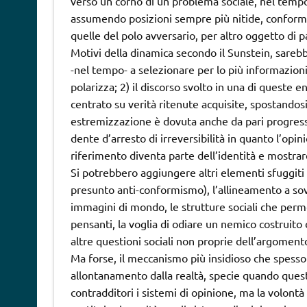
verso un corno di un problema sociale, nel tempo,
assumendo posizioni sempre più nitide, conformi
quelle del polo avversario, per altro oggetto di p
Motivi della dinamica secondo il Sunstein, sareb
-nel tempo- a selezionare per lo più informazioni
polarizza; 2) il discorso svolto in una di queste 
centrato su verità ritenute acquisite, spostando
estremizzazione è dovuta anche da pari progressiv
dente d’arresto di irreversibilità in quanto l’op
riferimento diventa parte dell’identità e mostrar
Si potrebbero aggiungere altri elementi sfuggiti
presunto anti-conformismo), l’allineamento a sov
immagini di mondo, le strutture sociali che per
pensanti, la voglia di odiare un nemico costruito 
altre questioni sociali non proprie dell’argomento
Ma forse, il meccanismo più insidioso che spesso 
allontanamento dalla realtà, specie quando quest
contradditori i sistemi di opinione, ma la volontà 