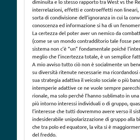
diminuita e lo stesso rapporto tra West vs the Res
interrelazioni, effetti e controeffetti non lineari
sorta di condivisione dell’ignoranza in cui la c
conoscenza ed informazione si ha di un fenomen
La certezza del poter aver un nemico da combatt
(come se un mondo contradditorio tale fosse pe
sistema non c’è “un” fondamentale poiché l’inte
meglio che l’incertezza totale, è un semplice fatt
A mio avviso tutto ciò non è socialmente un ben
su diversità ritenute necessarie ma ricordandosi 
sua strategia adattiva il veicolo sociale o più ban
intemperie adattive ce ne vuole sempre parecchia.
rionale, ma solo perché l’hanno sublimato in una 
più intorno interessi individuali o di gruppo, qua
l’interesse che tutti dovremmo avere verso il sis
indesiderabile unipolarizzazione di gruppo alla b
che tra polo ed equatore, la vita si è maggiorme
del freddo.