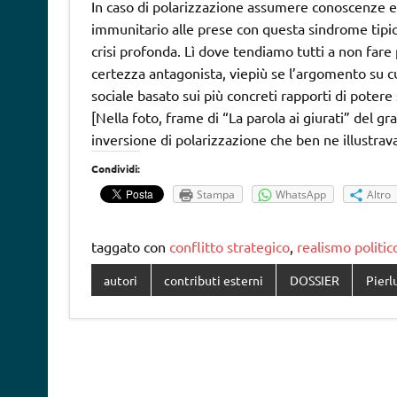
In caso di polarizzazione assumere conoscenze ed
immunitario alle prese con questa sindrome tipica
crisi profonda. Lì dove tendiamo tutti a non fare
certezza antagonista, viepiù se l’argomento su cui
sociale basato sui più concreti rapporti di potere 
[Nella foto, frame di “La parola ai giurati” del 
inversione di polarizzazione che ben ne illustrav
Condividi:
Stampa
WhatsApp
Altro
taggato con
conflitto strategico
,
realismo politic
autori
contributi esterni
DOSSIER
Pierl