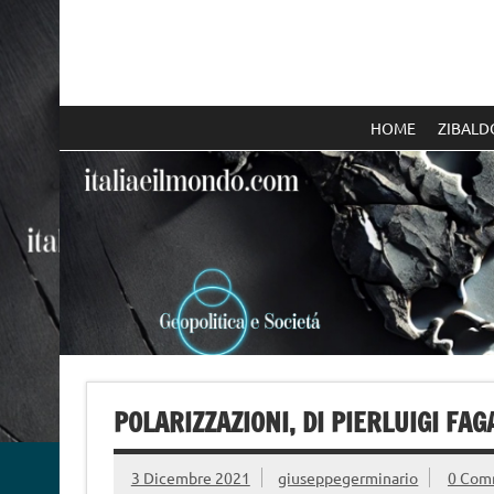
Skip
to
content
Italia e il mondo
HOME
ZIBALD
POLARIZZAZIONI, DI PIERLUIGI FAG
3 Dicembre 2021
giuseppegerminario
0 Com