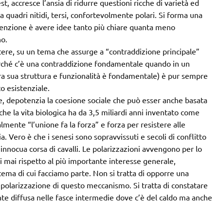
t, accresce l’ansia di ridurre questioni ricche di varietà ed
, a quadri nitidi, tersi, confortevolmente polari. Si forma una
onvenzione è avere idee tanto più chiare quanta meno
o.
ere, su un tema che assurge a “contraddizione principale”
rché c’è una contraddizione fondamentale quando in un
ra sua struttura e funzionalità è fondamentale) è pur sempre
o esistenziale.
e, depotenzia la coesione sociale che può esser anche basata
che la vita biologica ha da 3,5 miliardi anni inventato come
almente “l’unione fa la forza” e forza per resistere alle
 Vero è che i senesi sono sopravvissuti e secoli di conflitto
innocua corsa di cavalli. Le polarizzazioni avvengono per lo
si mai rispetto al più importante interesse generale,
tema di cui facciamo parte. Non si tratta di opporre una
ipolarizzazione di questo meccanismo. Si tratta di constatare
nte diffusa nelle fasce intermedie dove c’è del caldo ma anche