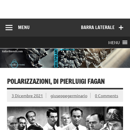
Skip
to
Italia e il mondo
content
MENU
BARRA LATERALE
MENU
POLARIZZAZIONI, DI PIERLUIGI FAGAN
3 Dicembre 2021
giuseppegerminario
0 Comments