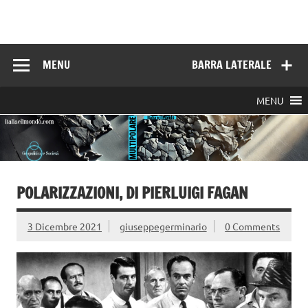
Skip
to
Italia e il mondo
content
MENU
BARRA LATERALE
MENU
POLARIZZAZIONI, DI PIERLUIGI FAGAN
3 Dicembre 2021
giuseppegerminario
0 Comments