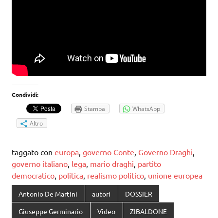
Condividi:
Stampa
WhatsApp
Altro
taggato con
europa
,
governo Conte
,
Governo Draghi
,
governo italiano
,
lega
,
mario draghi
,
partito
democratico
,
politica
,
realismo politico
,
unione europea
Antonio De Martini
autori
DOSSIER
Giuseppe Germinario
Video
ZIBALDONE