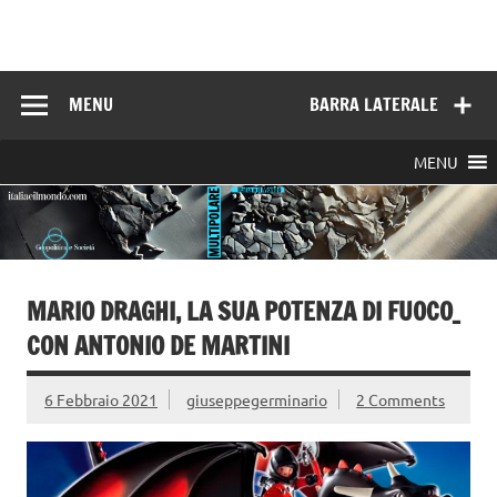
Skip
to
Italia e il mondo
content
MENU
BARRA LATERALE
MENU
MARIO DRAGHI, LA SUA POTENZA DI FUOCO_
CON ANTONIO DE MARTINI
6 Febbraio 2021
giuseppegerminario
2 Comments