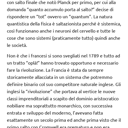
con salto finale che notò Planck per primo, per cui alla
domanda “quanto accumulo porta al salto?” decise di
rispondere un “tot” ovvero un “quantum”. La natura
quantistica della fisica è saltazionista perché è sistemica,
così funzionano anche i neuroni del cervello e tutte le
cose che sono sistemi (praticamente tutto) quindi anche
le società.
Non è che i francesi si sono svegliati nel 1789 e tutto ad
un tratto “oplà!” hanno trovato opportuno e necessario
fare la rivoluzione. La Francia è stata da sempre
storicamente allacciata in un sistema che potremmo
definire binario col suo competitore naturale inglese. Gli
inglesi la “rivoluzione” che portava al vertice le nuove
classi imprenditoriali a scapito del dominio aristocratico
nobiliare ma soprattutto monarchico, con successiva
entrata e sviluppo del moderno, l’avevano fatta
esattamente un secolo prima ed anche prima visto che il
primo salto con Cromwell era prematuro e non era