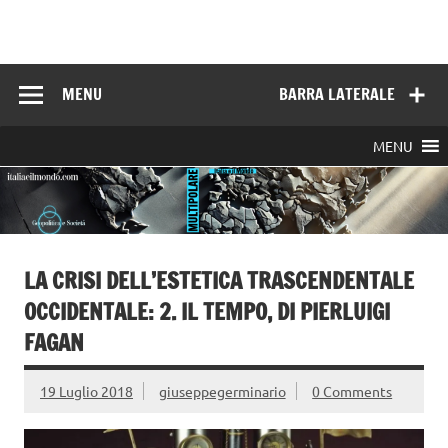
Skip
to
Italia e il mondo
content
MENU
BARRA LATERALE
MENU
LA CRISI DELL’ESTETICA TRASCENDENTALE
OCCIDENTALE: 2. IL TEMPO, DI PIERLUIGI
FAGAN
19 Luglio 2018
giuseppegerminario
0 Comments