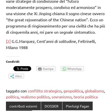
varie strategie di condivisione del “futuro
moderatamente prospero, condiviso ed armonioso” in
una visione che Xi Jinping chiama il sogno cinese ovvero
“the great rejuvenation of the Chinese nation”. Ecco un
programma di ringiovanimento per una civiltà che ha più
di cinquemila anni, mi pare un segnale sintomatico.
[2]
G.G.Marquez, Cent’anni di solitudine, Feltrinelli,
Milano 1988
Condividi:
Stampa
WhatsApp
Altro
taggato con
conflitto strategico
,
geopolitica
,
globalismo
,
politica
,
realismo politico
,
sovranismo
,
teoria politica
contributi esterni
DOSSIER
Pierluigi Fagan