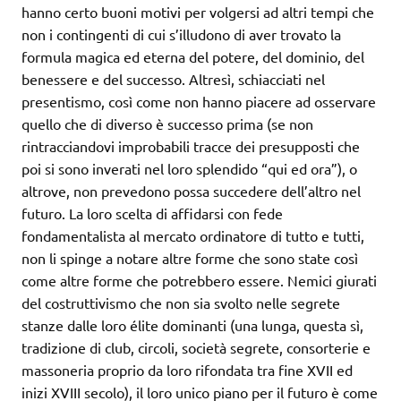
hanno certo buoni motivi per volgersi ad altri tempi che
non i contingenti di cui s’illudono di aver trovato la
formula magica ed eterna del potere, del dominio, del
benessere e del successo. Altresì, schiacciati nel
presentismo, così come non hanno piacere ad osservare
quello che di diverso è successo prima (se non
rintracciandovi improbabili tracce dei presupposti che
poi si sono inverati nel loro splendido “qui ed ora”), o
altrove, non prevedono possa succedere dell’altro nel
futuro. La loro scelta di affidarsi con fede
fondamentalista al mercato ordinatore di tutto e tutti,
non li spinge a notare altre forme che sono state così
come altre forme che potrebbero essere. Nemici giurati
del costruttivismo che non sia svolto nelle segrete
stanze dalle loro élite dominanti (una lunga, questa sì,
tradizione di club, circoli, società segrete, consorterie e
massoneria proprio da loro rifondata tra fine XVII ed
inizi XVIII secolo), il loro unico piano per il futuro è come