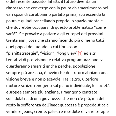
o del recente passato. Infatti, il futuro diventa un
rimossso che converge con la paura da smarrimento nei
vari spazi di cui abbiamo parlato prima, accrescendo la
paura e quindi cancellando proprio lo spazio mentale
che dovrebbe occuparsi di questo problematico “come
sarà?”. Se provate a parlare a gli europei dei prossimi
trenta anni, cosa che stanno facendo più o meno tutti
quei popoli del mondo in cui fioriscono
“piani&strategie”, “vision”, “long view”
[1]
ed altri
tentativi di pre-visione e relativa programmazione, vi
guarderanno smarriti anche perché, popolazione
sempre più anziana, è ovvio che del futuro abbiano una
visione breve e non piacevole. Tra l’altro, ulteriore
motore schizofrenogeno sul piano individuale, le società
europee sempre più anziane, rimangono centrate
sull’idolatria di una giovinezza che non c’è più, ma del
resto la sofferenza dell’inadeguatezza è propedeutica e
vendere jeans, creme, palestre e sedute di varie terapie