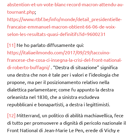
abstention-et-un-vote-blanc-record-macron-attendu-au-
tournant.php
;
https://www.rtbf.be/info/monde/detail_presidentielle-
francaise-emmanuel-macron-obtient-66-06-de-voix-
selon-les-resultats-quasi-definitifs?id=9600231
[11]
Ne ho parlato diffusamente qui:
https://italiaeilmondo.com/2017/09/29/taccuino-
francese-che-cosa-ci-insegna-la-crisi-del-front-national-
di-roberto-buffagni/
. “Destra di situazione” significa
una destra che non è tale per i valori e l’ideologia che
propone, ma per il posizionamento relativo nella
dialettica parlamentare; come fu appunto la destra
orleanista nel 1830, che a sinistra escludeva
repubblicani e bonapartisti, a destra i legittimisti.
[12]
Mitterrand, un politico di abilità machiavellica, fece
di tutto per promuovere a dignità di pericolo nazionale il
Front National di Jean-Marie Le Pen, erede di Vichy e