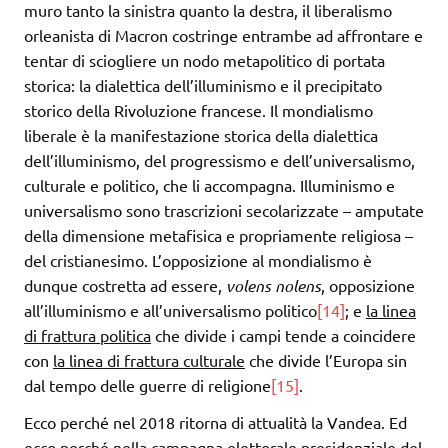
muro tanto la sinistra quanto la destra, il liberalismo
orleanista di Macron costringe entrambe ad affrontare e
tentar di sciogliere un nodo metapolitico di portata
storica: la dialettica dell’illuminismo e il precipitato
storico della Rivoluzione francese. Il mondialismo
liberale è la manifestazione storica della dialettica
dell’illuminismo, del progressismo e dell’universalismo,
culturale e politico, che li accompagna. Illuminismo e
universalismo sono trascrizioni secolarizzate – amputate
della dimensione metafisica e propriamente religiosa –
del cristianesimo. L’opposizione al mondialismo è
dunque costretta ad essere,
volens nolens
, opposizione
all’illuminismo e all’universalismo politico
[14]
; e
la linea
di frattura politica
che divide i campi tende a coincidere
con
la linea di frattura culturale
che divide l’Europa sin
dal tempo delle guerre di religione
[15]
.
Ecco perché nel 2018 ritorna di attualità la Vandea. Ed
ecco perché nella campagna elettorale presidenziale del