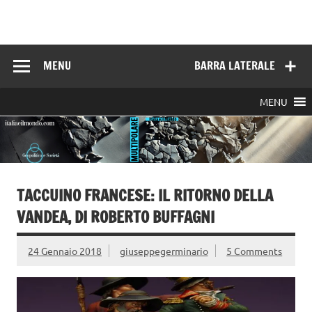
Skip
to
Italia e il mondo
content
MENU
BARRA LATERALE
MENU
TACCUINO FRANCESE: IL RITORNO DELLA
VANDEA, DI ROBERTO BUFFAGNI
24 Gennaio 2018
giuseppegerminario
5 Comments