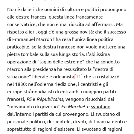
Non è da ieri che uomini di cultura e politici propongono
alle destre francesi questa linea francamente
conservatrice, che non è mai riuscita ad affermarsi. Ma
rispetto a ieri, oggi c’è una grossa novità: che il successo
di Emmanuel Macron l’ha resa l’unica linea politica
praticabile, se la destra francese non vuole mettere una
pietra tombale sulla sua lunga storia. L’abilissima
operazione di “taglio delle estreme” che ha condotto
Macron alla presidenza ha resuscitato la “destra di
situazione” liberale e orleanista
[11]
che si cristallizzò
nel 1830: nell’odierna riedizione, i centristi e gli
europeisti/mondialisti di entrambi i maggiori partiti
francesi,
PS
e
Républicains,
vengono risucchiati dal
“movimento di governo”
En Marche!
e
svuotano
dall’interno
i partiti da cui provengono. Li svuotano di
personale politico, di clientele, di voti, di finanziamenti e
soprattutto di ragioni d’esistere. Li svuotano di ragioni