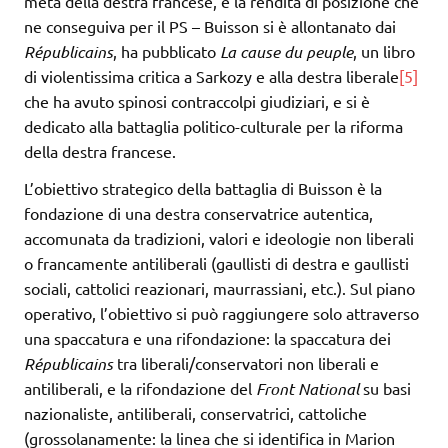
metà della destra francese, e la rendita di posizione che
ne conseguiva per il PS – Buisson si è allontanato dai
Républicains
, ha pubblicato
La cause du peuple
, un libro
di violentissima critica a Sarkozy e alla destra liberale
[5]
che ha avuto spinosi contraccolpi giudiziari, e si è
dedicato alla battaglia politico-culturale per la riforma
della destra francese.
L’obiettivo strategico della battaglia di Buisson è la
fondazione di una destra conservatrice autentica,
accomunata da tradizioni, valori e ideologie non liberali
o francamente antiliberali (gaullisti di destra e gaullisti
sociali, cattolici reazionari, maurrassiani, etc.). Sul piano
operativo, l’obiettivo si può raggiungere solo attraverso
una spaccatura e una rifondazione: la spaccatura dei
Républicains
tra liberali/conservatori non liberali e
antiliberali, e la rifondazione del
Front National
su basi
nazionaliste, antiliberali, conservatrici, cattoliche
(grossolanamente: la linea che si identifica in Marion