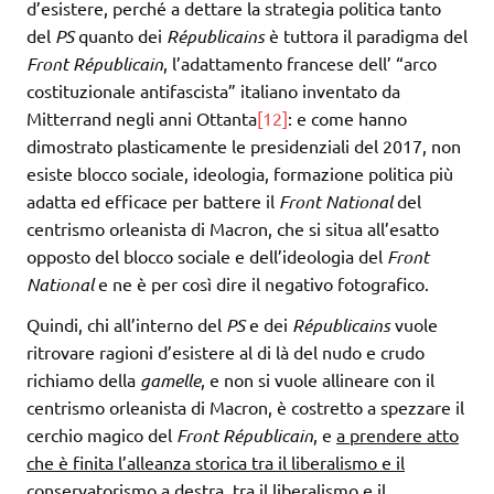
d’esistere, perché a dettare la strategia politica tanto
del
PS
quanto dei
Républicains
è tuttora il paradigma del
Front Républicain
, l’adattamento francese dell’ “arco
costituzionale antifascista” italiano inventato da
Mitterrand negli anni Ottanta
[12]
: e come hanno
dimostrato plasticamente le presidenziali del 2017, non
esiste blocco sociale, ideologia, formazione politica più
adatta ed efficace per battere il
Front National
del
centrismo orleanista di Macron, che si situa all’esatto
opposto del blocco sociale e dell’ideologia del
Front
National
e ne è per così dire il negativo fotografico.
Quindi, chi all’interno del
PS
e dei
Républicains
vuole
ritrovare ragioni d’esistere al di là del nudo e crudo
richiamo della
gamelle
, e non si vuole allineare con il
centrismo orleanista di Macron, è costretto a spezzare il
cerchio magico del
Front Républicain
, e
a prendere atto
che è finita l’alleanza storica tra il liberalismo e il
conservatorismo a destra, tra il liberalismo e il