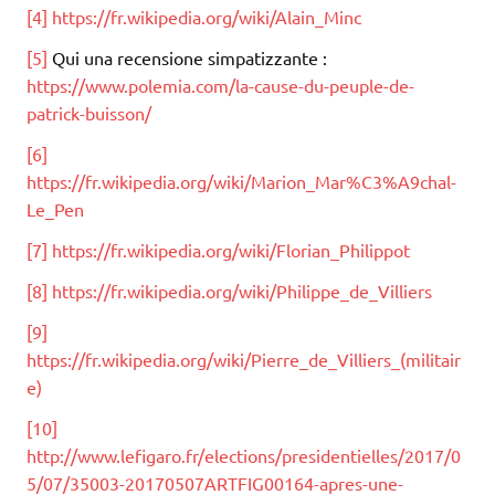
[4]
https://fr.wikipedia.org/wiki/Alain_Minc
[5]
Qui una recensione simpatizzante :
https://www.polemia.com/la-cause-du-peuple-de-
patrick-buisson/
[6]
https://fr.wikipedia.org/wiki/Marion_Mar%C3%A9chal-
Le_Pen
[7]
https://fr.wikipedia.org/wiki/Florian_Philippot
[8]
https://fr.wikipedia.org/wiki/Philippe_de_Villiers
[9]
https://fr.wikipedia.org/wiki/Pierre_de_Villiers_(militair
e)
[10]
http://www.lefigaro.fr/elections/presidentielles/2017/0
5/07/35003-20170507ARTFIG00164-apres-une-