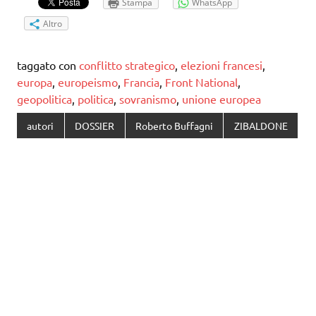
Stampa
WhatsApp
Altro
taggato con
conflitto strategico
,
elezioni francesi
,
europa
,
europeismo
,
Francia
,
Front National
,
geopolitica
,
politica
,
sovranismo
,
unione europea
autori
DOSSIER
Roberto Buffagni
ZIBALDONE