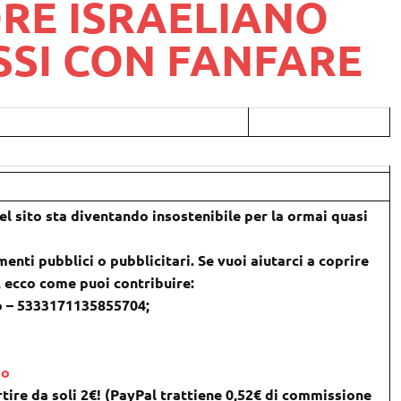
RE ISRAELIANO
SSI CON FANFARE
l sito sta diventando insostenibile per la ormai quasi
menti pubblici o pubblicitari. Se vuoi aiutarci a coprire
), ecco come puoi contribuire:
o – 5333171135855704;
do
tire da soli 2€! (PayPal trattiene 0,52€ di commissione