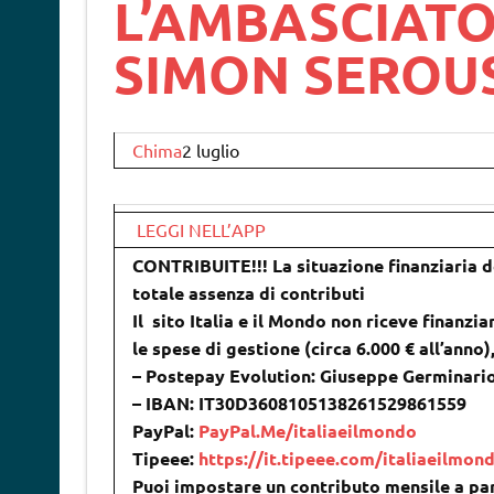
L’AMBASCIATO
SIMON SEROU
Chima
2 luglio
LEGGI NELL’APP
CONTRIBUITE!!! La situazione finanziaria de
totale assenza di contributi
Il sito Italia e il Mondo non riceve finanzia
le spese di gestione (circa 6.000 € all’anno
– Postepay Evolution: Giuseppe Germinari
– IBAN: IT30D3608105138261529861559
PayPal:
PayPal.Me/italiaeilmondo
Tipeee:
https://it.tipeee.com/italiaeilmon
Puoi impostare un contributo mensile a par