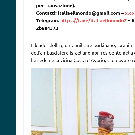
per transazione).
Contatti: italiaeilmondo@gmail.com –
x.c
Telegram:
https://t.me/italiaeilmondo2
– I
2b804373
Il leader della giunta militare burkinabé, Ibrahi
dell’ambasciatore israeliano non residente nella 
ha sede nella vicina Costa d’Avorio, si è dovuto r