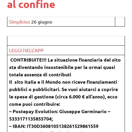
al confine
Simplicius
26 giugno
LEGGI NELL’APP
CONTRIBUITE!!! La situazione finanziaria del sito
sta diventando insostenibile per la ormai quasi
totale assenza di contributi
Il sito Italia e il Mondo non riceve finanziamenti
pubblici o pubblicitari. Se vuoi aiutarci a coprire
le spese di gestione (circa 6.000 € all’anno), ecco
come puoi contribuire:
– Postepay Evolution: Giuseppe Germinario –
5333171135855704;
– IBAN: IT30D3608105138261529861559