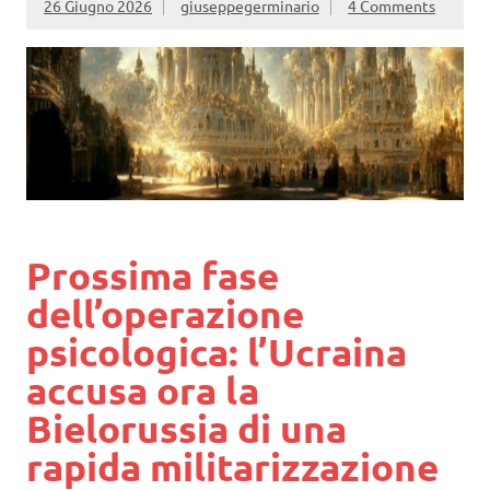
26 Giugno 2026
giuseppegerminario
4 Comments
Prossima fase
dell’operazione
psicologica: l’Ucraina
accusa ora la
Bielorussia di una
rapida militarizzazione