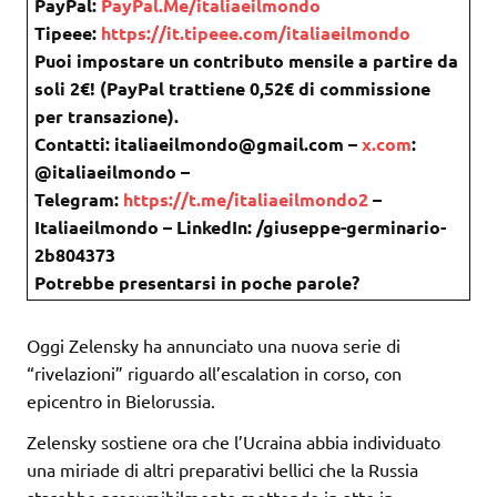
PayPal:
PayPal.Me/italiaeilmondo
Tipeee:
https://it.tipeee.com/italiaeilmondo
Puoi impostare un contributo mensile a partire da
soli 2€! (PayPal trattiene 0,52€ di commissione
per transazione).
Contatti: italiaeilmondo@gmail.com –
x.com
:
@italiaeilmondo –
Telegram:
https://t.me/italiaeilmondo2
–
Italiaeilmondo – LinkedIn: /giuseppe-germinario-
2b804373
Potrebbe presentarsi in poche parole?
Oggi Zelensky ha annunciato una nuova serie di
“rivelazioni” riguardo all’escalation in corso, con
epicentro in Bielorussia.
Zelensky sostiene ora che l’Ucraina abbia individuato
una miriade di altri preparativi bellici che la Russia