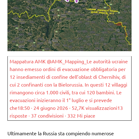
Mappatura AMK @AMK_Mapping_Le autorità ucraine
hanno emesso ordini di evacuazione obbligatoria per
12 insediamenti di confine dell’oblast di Chernihiv, di
cui 2 confinanti con la Bielorussia. In questi 12 villaggi
rimangono circa 1.000 civili, tra cui 120 bambini. Le
evacuazioni inizieranno il 1° luglio e si prevede
che18:50 · 24 giugno 2026 · 52,7K visualizzazioni13
risposte · 37 condivisioni · 332 Mi piace
Ultimamente la Russia sta compiendo numerose