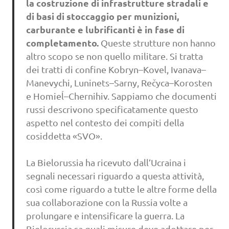
la costruzione di infrastrutture stradali e
di basi di stoccaggio per munizioni,
carburante e lubrificanti è in fase di
completamento.
Queste strutture non hanno
altro scopo se non quello militare. Si tratta
dei tratti di confine Kobryn–Kovel, Ivanava–
Manevychi, Luninets–Sarny, Rečyca–Korosten
e Homieĺ–Chernihiv. Sappiamo che documenti
russi descrivono specificatamente questo
aspetto nel contesto dei compiti della
cosiddetta «SVO».
La Bielorussia ha ricevuto dall’Ucraina i
segnali necessari riguardo a questa attività,
così come riguardo a tutte le altre forme della
sua collaborazione con la Russia volte a
prolungare e intensificare la guerra. La
Bielorussia sa quali misure deve adottare per