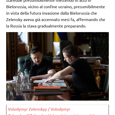
starebbe presumibilmente mettendo in atto in
Bielorussia, vicino al confine ucraino, presumibilmente
in vista della futura invasione dalla Bielorussia che
Zelensky aveva già accennato mesi fa, affermando che
la Russia la stava gradualmente preparando.
Volodymyr Zelenskyy / Volodymyr