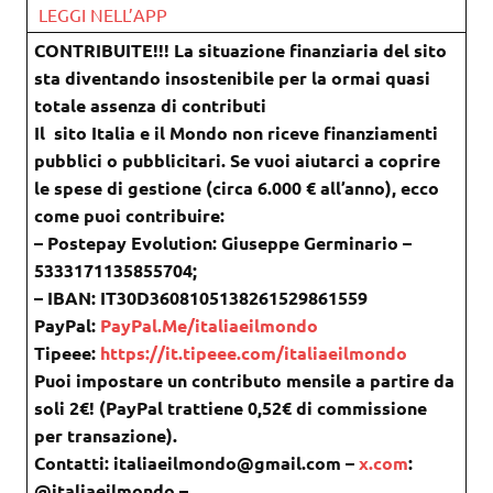
LEGGI NELL’APP
CONTRIBUITE!!! La situazione finanziaria del sito
sta diventando insostenibile per la ormai quasi
totale assenza di contributi
Il sito Italia e il Mondo non riceve finanziamenti
pubblici o pubblicitari. Se vuoi aiutarci a coprire
le spese di gestione (circa 6.000 € all’anno), ecco
come puoi contribuire:
– Postepay Evolution: Giuseppe Germinario –
5333171135855704;
– IBAN: IT30D3608105138261529861559
PayPal:
PayPal.Me/italiaeilmondo
Tipeee:
https://it.tipeee.com/italiaeilmondo
Puoi impostare un contributo mensile a partire da
soli 2€! (PayPal trattiene 0,52€ di commissione
per transazione).
Contatti: italiaeilmondo@gmail.com –
x.com
:
@italiaeilmondo –