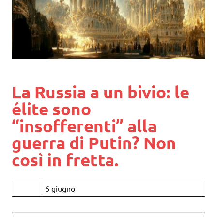
La Russia a un bivio: le
élite sono
“insofferenti” alla
guerra di Putin? Non
così in fretta.
6 giugno