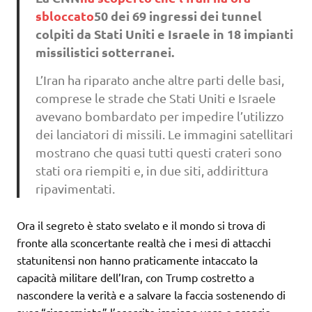
sbloccato
50 dei 69 ingressi dei tunnel
colpiti da Stati Uniti e Israele in 18 impianti
missilistici sotterranei.
L’Iran ha riparato anche altre parti delle basi,
comprese le strade che Stati Uniti e Israele
avevano bombardato per impedire l’utilizzo
dei lanciatori di missili. Le immagini satellitari
mostrano che quasi tutti questi crateri sono
stati ora riempiti e, in due siti, addirittura
ripavimentati.
Ora il segreto è stato svelato e il mondo si trova di
fronte alla sconcertante realtà che i mesi di attacchi
statunitensi non hanno praticamente intaccato la
capacità militare dell’Iran, con Trump costretto a
nascondere la verità e a salvare la faccia sostenendo di
aver “risparmiato” l’esercito iraniano vero e proprio