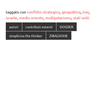
taggato con
conflitto strategico
,
geopolitica
,
iran
,
israele
,
medio oriente
,
multipolarismo
,
stati uniti
autori
contributi esterni
DOSSIER
simplicius the thinker
ZIBALDONE