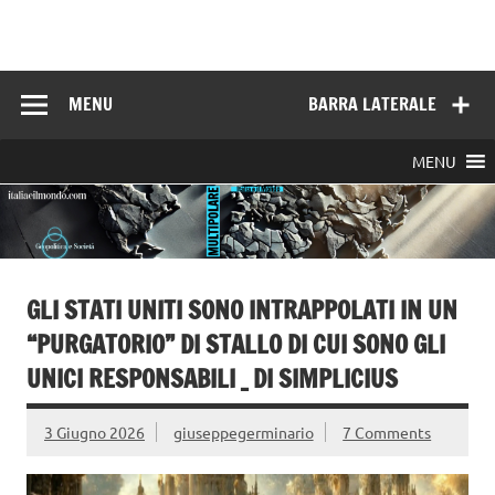
Skip
to
Italia e il mondo
content
MENU
BARRA LATERALE
MENU
GLI STATI UNITI SONO INTRAPPOLATI IN UN
“PURGATORIO” DI STALLO DI CUI SONO GLI
UNICI RESPONSABILI _ DI SIMPLICIUS
3 Giugno 2026
giuseppegerminario
7 Comments