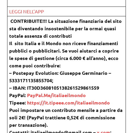
LEGGI NELL’APP
CONTRIBUITE!!! La situazione finanziaria del sito
sta diventando insostenibile per la ormai quasi
totale assenza di contributi
Il sito Italia e il Mondo non riceve finanziamenti
pubblici o pubblicitari. Se vuoi aiutarci a coprire
le spese di gestione (circa 6.000 € all’anno), ecco
come puoi contribuire:
– Postepay Evolution: Giuseppe Germinario –
5333171135855704;
– IBAN: IT30D3608105138261529861559
PayPal:
PayPal.Me/italiaeilmondo
Tipeee:
https://it.tipeee.com/italiaeilmondo
Puoi impostare un contributo mensile a partire da
soli 2€! (PayPal trattiene 0,52€ di commissione
per transazione).
Contatti: italiaeilmondo@gmail.com –
x.com
: