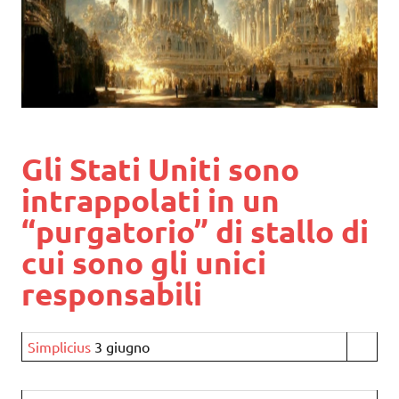
Gli Stati Uniti sono
intrappolati in un
“purgatorio” di stallo di
cui sono gli unici
responsabili
Simplicius
3 giugno