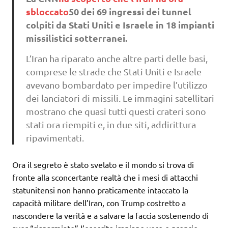
sbloccato
50 dei 69 ingressi dei tunnel
colpiti da Stati Uniti e Israele in 18 impianti
missilistici sotterranei.
L’Iran ha riparato anche altre parti delle basi,
comprese le strade che Stati Uniti e Israele
avevano bombardato per impedire l’utilizzo
dei lanciatori di missili. Le immagini satellitari
mostrano che quasi tutti questi crateri sono
stati ora riempiti e, in due siti, addirittura
ripavimentati.
Ora il segreto è stato svelato e il mondo si trova di
fronte alla sconcertante realtà che i mesi di attacchi
statunitensi non hanno praticamente intaccato la
capacità militare dell’Iran, con Trump costretto a
nascondere la verità e a salvare la faccia sostenendo di
aver “risparmiato” l’esercito iraniano vero e proprio