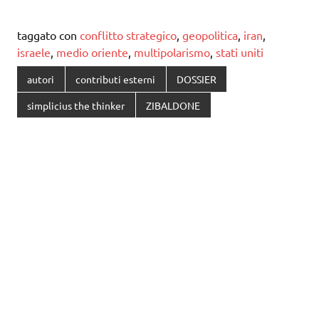
taggato con
conflitto strategico
,
geopolitica
,
iran
,
israele
,
medio oriente
,
multipolarismo
,
stati uniti
autori
contributi esterni
DOSSIER
simplicius the thinker
ZIBALDONE