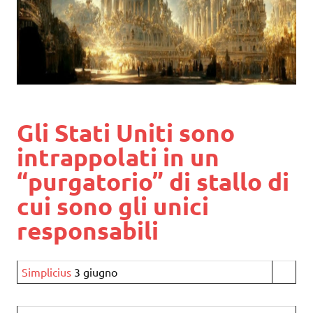
Gli Stati Uniti sono
intrappolati in un
“purgatorio” di stallo di
cui sono gli unici
responsabili
Simplicius
3 giugno