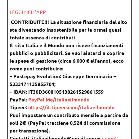
LEGGI NELL’APP
CONTRIBUITE!!! La situazione finanziaria del sito
sta diventando insostenibile per la ormai quasi
totale assenza di contributi
Il sito Italia e il Mondo non riceve finanziamenti
pubblici o pubblicitari. Se vuoi aiutarci a coprire
le spese di gestione (circa 6.000 € all’anno), ecco
come puoi contribuire:
– Postepay Evolution: Giuseppe Germinario –
5333171135855704;
– IBAN: IT30D3608105138261529861559
PayPal:
PayPal.Me/italiaeilmondo
Tipeee:
https://it.tipeee.com/italiaeilmondo
Puoi impostare un contributo mensile a partire da
soli 2€! (PayPal trattiene 0,52€ di commissione
per transazione).
Contatti: italiaeilmondo@gmail.com –
x.com
: