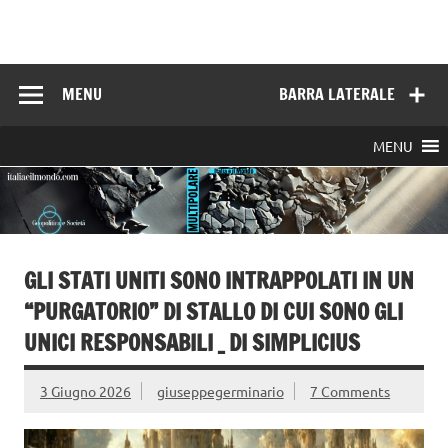
Skip
to
Italia e il mondo
content
MENU
BARRA LATERALE
MENU
GLI STATI UNITI SONO INTRAPPOLATI IN UN
“PURGATORIO” DI STALLO DI CUI SONO GLI
UNICI RESPONSABILI _ DI SIMPLICIUS
3 Giugno 2026
giuseppegerminario
7 Comments