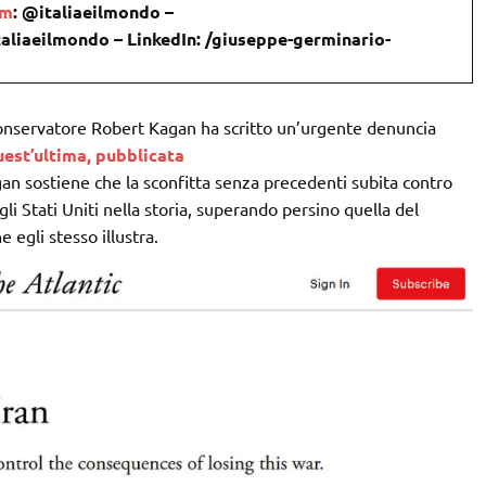
om
: @italiaeilmondo –
taliaeilmondo – LinkedIn: /giuseppe-germinario-
conservatore Robert Kagan ha scritto un’urgente denuncia
est’ultima, pubblicata
an sostiene che la sconfitta senza precedenti subita contro
gli Stati Uniti nella storia, superando persino quella del
 egli stesso illustra.