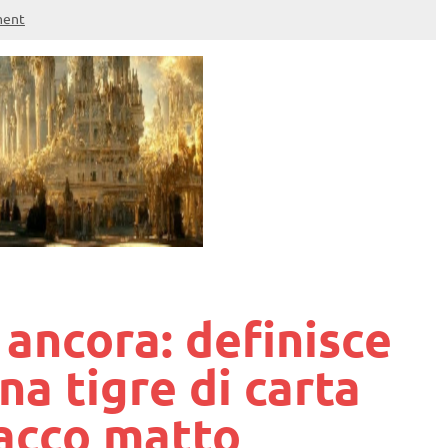
ment
 ancora: definisce
una tigre di carta
acco matto