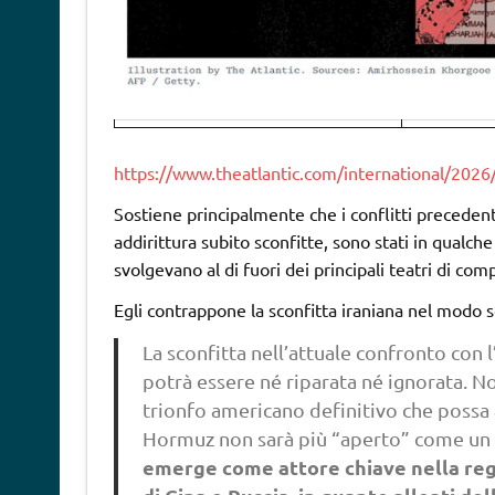
https://www.theatlantic.com/international/2026
Sostiene principalmente che i conflitti precedenti,
addirittura subito sconfitte, sono stati in qualche 
svolgevano al di fuori dei principali teatri di com
Egli contrappone la sconfitta iraniana nel modo 
La sconfitta nell’attuale confronto con
potrà essere né riparata né ignorata. No
trionfo americano definitivo che possa 
Hormuz non sarà più “aperto” come u
emerge come attore chiave nella regi