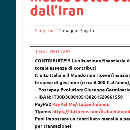
dall’Iran
Simplicius
12 maggio∙Pagato
LEGGI NELL’APP
CONTRIBUITE!!! La situazione finanziaria de
totale assenza di contributi
Il sito Italia e il Mondo non riceve finanzia
le spese di gestione (circa 6.000 € all’anno
– Postepay Evolution: Giuseppe Germinari
– IBAN: IT30D3608105138261529861559
PayPal:
PayPal.Me/italiaeilmondo
Tipeee:
https://it.tipeee.com/italiaeilmon
Puoi impostare un contributo mensile a par
per transazione).