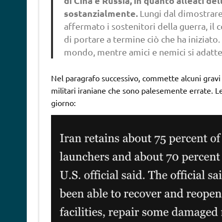
di Cina e Russia, in quanto alleati dell
sostanzialmente.
Lungi dal dimostrar
affermato i sostenitori della guerra, il 
di portare a termine ciò che ha iniziato
mondo, mentre amici e nemici si adatte
Nel paragrafo successivo, commette alcuni gravi e
militari iraniane che sono palesemente errate. Le
giorno: