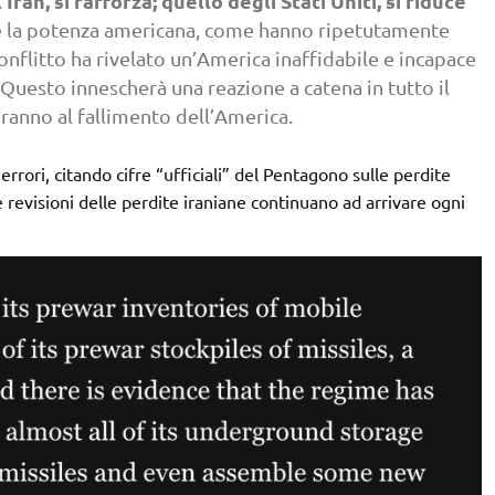
’Iran, si rafforza; quello degli Stati Uniti, si riduce
e la potenza americana, come hanno ripetutamente
conflitto ha rivelato un’America inaffidabile e incapace
. Questo innescherà una reazione a catena in tutto il
ranno al fallimento dell’America.
rrori, citando cifre “ufficiali” del Pentagono sulle perdite
 revisioni delle perdite iraniane continuano ad arrivare ogni