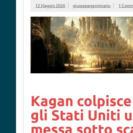
12 Maggio 2026
giuseppegerminario
1 Com
Kagan colpisce
gli Stati Uniti 
messa sotto sc