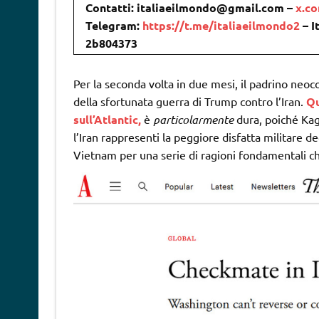
Contatti: italiaeilmondo@gmail.com –
x.c
Telegram:
https://t.me/italiaeilmondo2
– I
2b804373
Per la seconda volta in due mesi, il padrino neo
della sfortunata guerra di Trump contro l’Iran.
Qu
sull’Atlantic,
è
particolarmente
dura, poiché Kag
l’Iran rappresenti la peggiore disfatta militare de
Vietnam per una serie di ragioni fondamentali che