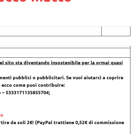
l sito sta diventando insostenibile per la ormai quasi
menti pubblici o pubblicitari. Se vuoi aiutarci a coprire
), ecco come puoi contribuire:
o – 5333171135855704;
do
tire da soli 2€! (PayPal trattiene 0,52€ di commissione