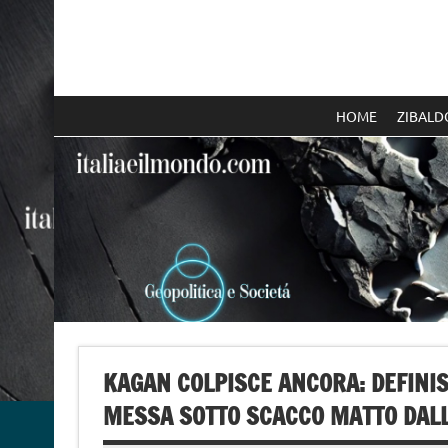
Skip
to
content
Italia e il mondo
HOME
ZIBALD
KAGAN COLPISCE ANCORA: DEFINISC
MESSA SOTTO SCACCO MATTO DALL’