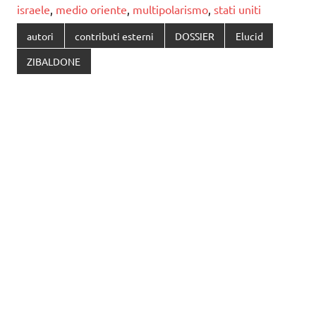
israele
,
medio oriente
,
multipolarismo
,
stati uniti
autori
contributi esterni
DOSSIER
Elucid
ZIBALDONE