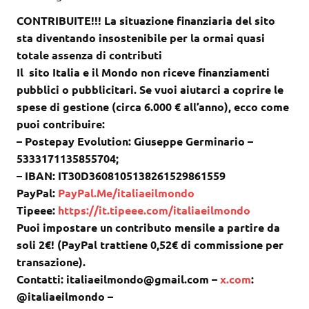
CONTRIBUITE!!! La situazione finanziaria del sito
sta diventando insostenibile per la ormai quasi
totale assenza di contributi
Il sito Italia e il Mondo non riceve finanziamenti
pubblici o pubblicitari. Se vuoi aiutarci a coprire le
spese di gestione (circa 6.000 € all’anno), ecco come
puoi contribuire:
– Postepay Evolution: Giuseppe Germinario –
5333171135855704;
– IBAN: IT30D3608105138261529861559
PayPal:
PayPal.Me/italiaeilmondo
Tipeee:
https://it.tipeee.com/italiaeilmondo
Puoi impostare un contributo mensile a partire da
soli 2€! (PayPal trattiene 0,52€ di commissione per
transazione).
Contatti: italiaeilmondo@gmail.com –
x.com
:
@italiaeilmondo –