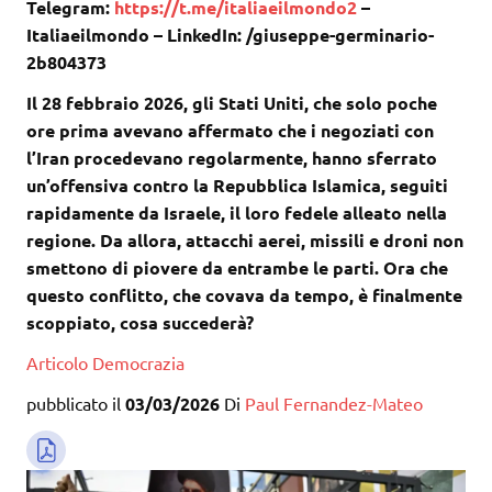
Telegram:
https://t.me/italiaeilmondo2
–
Italiaeilmondo – LinkedIn: /giuseppe-germinario-
2b804373
Il 28 febbraio 2026, gli Stati Uniti, che solo poche
ore prima avevano affermato che i negoziati con
l’Iran procedevano regolarmente, hanno sferrato
un’offensiva contro la Repubblica Islamica, seguiti
rapidamente da Israele, il loro fedele alleato nella
regione. Da allora, attacchi aerei, missili e droni non
smettono di piovere da entrambe le parti. Ora che
questo conflitto, che covava da tempo, è finalmente
scoppiato, cosa succederà?
Articolo
Democrazia
pubblicato il
03/03/2026
Di
Paul Fernandez-Mateo