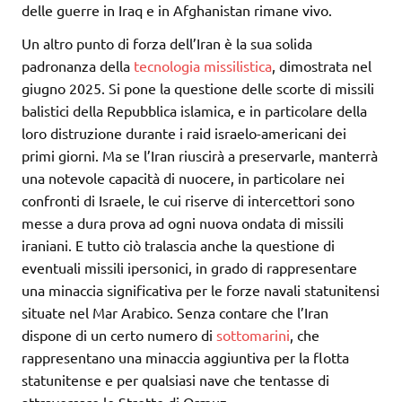
delle guerre in Iraq e in Afghanistan rimane vivo.
Un altro punto di forza dell’Iran è la sua solida
padronanza della
tecnologia missilistica
, dimostrata nel
giugno 2025. Si pone la questione delle scorte di missili
balistici della Repubblica islamica, e in particolare della
loro distruzione durante i raid israelo-americani dei
primi giorni. Ma se l’Iran riuscirà a preservarle, manterrà
una notevole capacità di nuocere, in particolare nei
confronti di Israele, le cui riserve di intercettori sono
messe a dura prova ad ogni nuova ondata di missili
iraniani. E tutto ciò tralascia anche la questione di
eventuali missili ipersonici, in grado di rappresentare
una minaccia significativa per le forze navali statunitensi
situate nel Mar Arabico. Senza contare che l’Iran
dispone di un certo numero di
sottomarini
, che
rappresentano una minaccia aggiuntiva per la flotta
statunitense e per qualsiasi nave che tentasse di
attraversare lo Stretto di Ormuz.