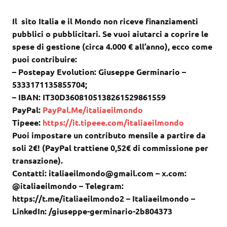
Il sito Italia e il Mondo non riceve finanziamenti
pubblici o pubblicitari. Se vuoi aiutarci a coprire le
spese di gestione (circa 4.000 € all’anno), ecco come
puoi contribuire:
– Postepay Evolution: Giuseppe Germinario –
5333171135855704;
– IBAN: IT30D3608105138261529861559
PayPal:
PayPal.Me/italiaeilmondo
Tipeee:
https://it.tipeee.com/italiaeilmondo
Puoi impostare un contributo mensile a partire da
soli 2€! (PayPal trattiene 0,52€ di commissione per
transazione).
Contatti: italiaeilmondo@gmail.com – x.com:
@italiaeilmondo – Telegram:
https://t.me/italiaeilmondo2 – Italiaeilmondo –
LinkedIn: /giuseppe-germinario-2b804373