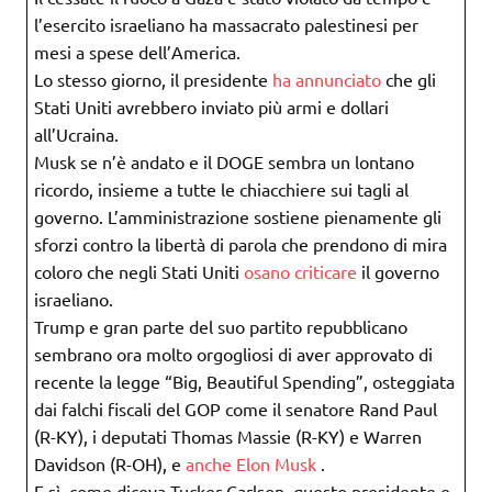
l’esercito israeliano ha massacrato palestinesi per
mesi a spese dell’America.
Lo stesso giorno, il presidente
ha annunciato
che gli
Stati Uniti avrebbero inviato più armi e dollari
all’Ucraina.
Musk se n’è andato e il DOGE sembra un lontano
ricordo, insieme a tutte le chiacchiere sui tagli al
governo. L’amministrazione sostiene pienamente gli
sforzi contro la libertà di parola che prendono di mira
coloro che negli Stati Uniti
osano criticare
il governo
israeliano.
Trump e gran parte del suo partito repubblicano
sembrano ora molto orgogliosi di aver approvato di
recente la legge “Big, Beautiful Spending”, osteggiata
dai falchi fiscali del GOP come il senatore Rand Paul
(R-KY), i deputati Thomas Massie (R-KY) e Warren
Davidson (R-OH), e
anche Elon Musk
.
E sì, come diceva Tucker Carlson, questo presidente e