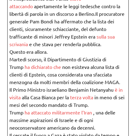
attaccando
apertamente le leggi tedesche contro la
libertà di parola in un discorso a Berlino.Il procuratore
generale Pam Bondi ha affermato che la lista dei
clienti, sicuramente schiacciante, del defunto
trafficante di minori Jeffrey Epstein era
sulla sua
scrivania
e che stava per renderla pubblica.
Questo era allora.
Martedì scorso, il Dipartimento di Giustizia di
Trump
ha dichiarato che
non esisteva alcuna lista di
clienti di Epstein, cosa considerata una sfacciata
menzogna da molti membri della coalizione MAGA.
Il Primo Ministro israeliano Benjamin Netanyahu
è in
visita
alla Casa Bianca per la
terza volta
in meno di sei
mesi del secondo mandato di Trump.
Trump
ha attaccato militarmente l’Iran
, una delle
massime aspirazioni di Israele e di ogni
neoconservatore americano da decenni.
Il cessate il fuoco a Gaza è stato violato da tempo e