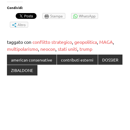
Condividi:
Stampa
WhatsApp
Altro
taggato con
conflitto strategico
,
geopolitica
,
MAGA
,
multipolarismo
,
neocon
,
stati uniti
,
trump
american conservative
contributi esterni
DOSSIER
ZIBALDONE