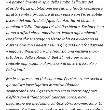
– è probabilmente la spia della svolta bellicista del
Presidente. La giubilazione del suo più fidato consigliere,
infatti, sembra procedere di pari passo con l’irresistibile
ascesa del marito della figlia Ivanka, Jarod Kushner,
nominato “Alto Consigliere” del Presidente. Kushner è un
uomo d’affari ebreo-americano, legato agli ambienti
israeliani che sostengono Netanyahu ed avversano la
distensione con i palestinesi: “Egli guida una fondazione
– leggo su Wikipedia – che finanzia una
yeshiva
ultra-
ortodossa della colonia di Beit El, nota per la sua
radicale opposizione al processo di pace tra Israele e
Palestina.”
Ma le sorprese non finiscono qui. Perché – come rivela il
giornalista investigativo Maurizio Blondet –
sembrerebbe che il generissimo sia in stretti rapporti
d’affari con il “filantropo” Georges Soros, altro
miliardario del medesimo context ebraico-americano. La
famiglia Kushner ha smentito, ma la notizia non sembra