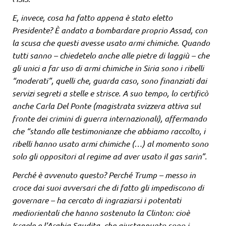
E, invece, cosa ha fatto appena è stato eletto
Presidente? È andato a bombardare proprio Assad, con
la scusa che questi avesse usato armi chimiche. Quando
tutti sanno – chiedetelo anche alle pietre di laggiù – che
gli unici a far uso di armi chimiche in Siria sono i ribelli
“moderati”, quelli che, guarda caso, sono finanziati dai
servizi segreti a stelle e strisce. A suo tempo, lo certificò
anche Carla Del Ponte (magistrata svizzera attiva sul
fronte dei crimini di guerra internazionali), affermando
che “stando alle testimonianze che abbiamo raccolto, i
ribelli hanno usato armi chimiche (…) al momento sono
solo gli oppositori al regime ad aver usato il gas sarin”.
Perché è avvenuto questo? Perché Trump – messo in
croce dai suoi avversari che di fatto gli impediscono di
governare – ha cercato di ingraziarsi i potentati
mediorientali che hanno sostenuto la Clinton: cioè
Israele e l’Arabia Saudita, che giustappunto sono i