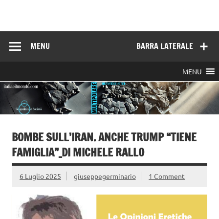
Skip
to
Italia e il mondo
content
MENU
BARRA LATERALE
MENU
BOMBE SULL’IRAN. ANCHE TRUMP “TIENE
FAMIGLIA”_DI MICHELE RALLO
6 Luglio 2025
giuseppegerminario
1 Comment