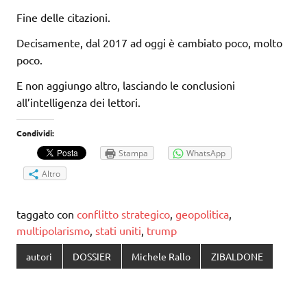
Fine delle citazioni.
Decisamente, dal 2017 ad oggi è cambiato poco, molto
poco.
E non aggiungo altro, lasciando le conclusioni
all’intelligenza dei lettori.
Condividi:
Stampa
WhatsApp
Altro
taggato con
conflitto strategico
,
geopolitica
,
multipolarismo
,
stati uniti
,
trump
autori
DOSSIER
Michele Rallo
ZIBALDONE