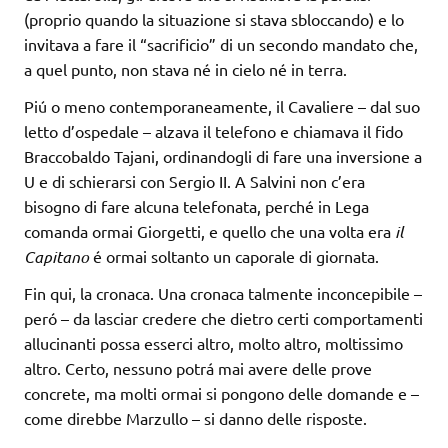
(proprio quando la situazione si stava sbloccando) e lo
invitava a fare il “sacrificio” di un secondo mandato che,
a quel punto, non stava né in cielo né in terra.
Piú o meno contemporaneamente, il Cavaliere – dal suo
letto d’ospedale – alzava il telefono e chiamava il fido
Braccobaldo Tajani, ordinandogli di fare una inversione a
U e di schierarsi con Sergio II. A Salvini non c’era
bisogno di fare alcuna telefonata, perché in Lega
comanda ormai Giorgetti, e quello che una volta era
il
Capitano
é ormai soltanto un caporale di giornata.
Fin qui, la cronaca. Una cronaca talmente inconcepibile –
peró – da lasciar credere che dietro certi comportamenti
allucinanti possa esserci altro, molto altro, moltissimo
altro. Certo, nessuno potrá mai avere delle prove
concrete, ma molti ormai si pongono delle domande e –
come direbbe Marzullo – si danno delle risposte.