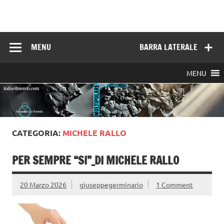
Skip
to
Italia e il mondo
content
MENU
BARRA LATERALE
MENU
CATEGORIA:
MICHELE RALLO
PER SEMPRE “SI”_DI MICHELE RALLO
20 Marzo 2026
giuseppegerminario
1 Comment