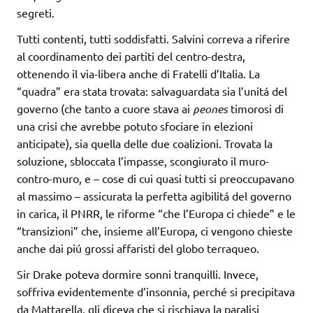
segreti.
Tutti contenti, tutti soddisfatti. Salvini correva a riferire
al coordinamento dei partiti del centro-destra,
ottenendo il via-libera anche di Fratelli d’Italia. La
“quadra” era stata trovata: salvaguardata sia l’unitá del
governo (che tanto a cuore stava ai
peones
timorosi di
una crisi che avrebbe potuto sfociare in elezioni
anticipate), sia quella delle due coalizioni. Trovata la
soluzione, sbloccata l’impasse, scongiurato il muro-
contro-muro, e – cose di cui quasi tutti si preoccupavano
al massimo – assicurata la perfetta agibilitá del governo
in carica, il PNRR, le riforme “che l’Europa ci chiede” e le
“transizioni” che, insieme all’Europa, ci vengono chieste
anche dai piú grossi affaristi del globo terraqueo.
Sir Drake poteva dormire sonni tranquilli. Invece,
soffriva evidentemente d’insonnia, perché si precipitava
da Mattarella, gli diceva che si rischiava la paralisi