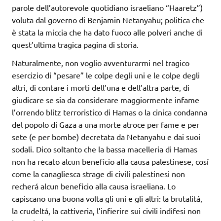
parole dell’autorevole quotidiano israeliano “Haaretz”)
voluta dal governo di Benjamin Netanyahu; politica che
è stata la miccia che ha dato fuoco alle polveri anche di
quest’ultima tragica pagina di storia.
Naturalmente, non voglio avventurarmi nel tragico
esercizio di “pesare” le colpe degli uni e le colpe degli
altri, di contare i morti dell’una e dell’altra parte, di
giudicare se sia da considerare maggiormente infame
l’orrendo blitz terroristico di Hamas o la cinica condanna
del popolo di Gaza a una morte atroce per fame e per
sete (e per bombe) decretata da Netanyahu e dai suoi
sodali. Dico soltanto che la bassa macelleria di Hamas
non ha recato alcun beneficio alla causa palestinese, cosí
come la canagliesca strage di civili palestinesi non
recherá alcun beneficio alla causa israeliana. Lo
capiscano una buona volta gli uni e gli altri: la brutalitá,
la crudeltá, la cattiveria, l’infierire sui civili indifesi non