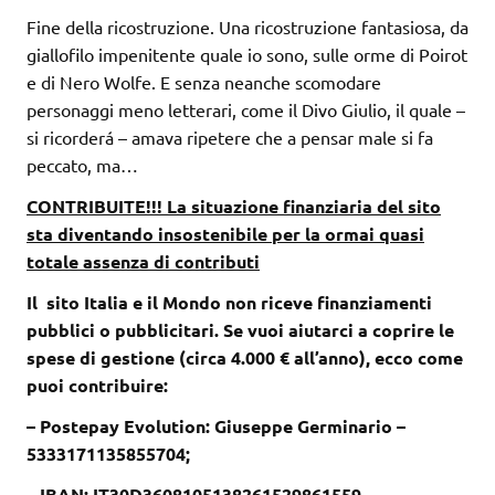
Fine della ricostruzione. Una ricostruzione fantasiosa, da
giallofilo impenitente quale io sono, sulle orme di Poirot
e di Nero Wolfe. E senza neanche scomodare
personaggi meno letterari, come il Divo Giulio, il quale –
si ricorderá – amava ripetere che a pensar male si fa
peccato, ma…
CONTRIBUITE!!! La situazione finanziaria del sito
sta diventando insostenibile per la ormai quasi
totale assenza di contributi
Il sito Italia e il Mondo non riceve finanziamenti
pubblici o pubblicitari. Se vuoi aiutarci a coprire le
spese di gestione (circa 4.000 € all’anno), ecco come
puoi contribuire:
– Postepay Evolution: Giuseppe Germinario –
5333171135855704;
– IBAN: IT30D3608105138261529861559