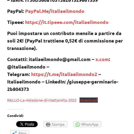
PayPal:
PayPal.Me/italiaeilmondo
Tipeee:
https://it.tipeee.com/italiaeilmondo
Puoi impostare un contributo mensile a partire da
soli 2€! (PayPal trattiene 0,52€ di commissione per
transazione).
Contatti: italiaeilmondo@gmail.com –
x.com
:
@italiaeilmondo –
Telegram:
https://t.me/italiaeilmondo2
–
Italiaeilmondo – LinkedIn: /giuseppe-germinario-
2b804373
RALLO-La-rielezione-di-Mattarella-2022
Download
Condividi:
Stampa
WhatsApp
Altro