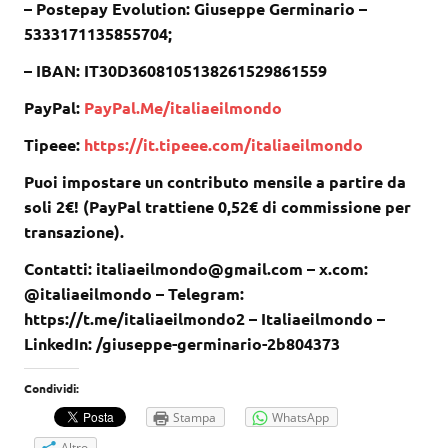
– Postepay Evolution: Giuseppe Germinario –
5333171135855704;
– IBAN: IT30D3608105138261529861559
PayPal:
PayPal.Me/italiaeilmondo
Tipeee:
https://it.tipeee.com/italiaeilmondo
Puoi impostare un contributo mensile a partire da
soli 2€! (PayPal trattiene 0,52€ di commissione per
transazione).
Contatti: italiaeilmondo@gmail.com – x.com:
@italiaeilmondo – Telegram:
https://t.me/italiaeilmondo2 – Italiaeilmondo –
LinkedIn: /giuseppe-germinario-2b804373
Condividi:
Stampa
WhatsApp
Altro