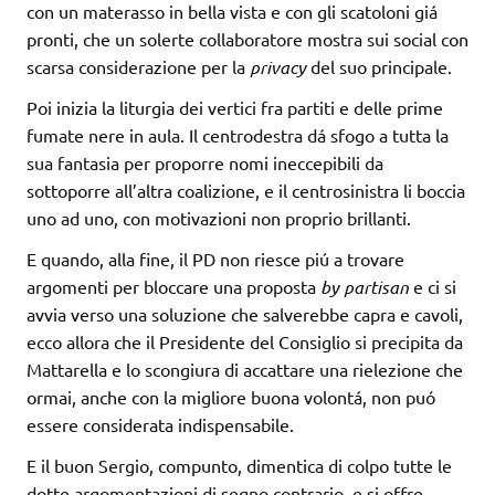
con un materasso in bella vista e con gli scatoloni giá
pronti, che un solerte collaboratore mostra sui social con
scarsa considerazione per la
privacy
del suo principale.
Poi inizia la liturgia dei vertici fra partiti e delle prime
fumate nere in aula. Il centrodestra dá sfogo a tutta la
sua fantasia per proporre nomi ineccepibili da
sottoporre all’altra coalizione, e il centrosinistra li boccia
uno ad uno, con motivazioni non proprio brillanti.
E quando, alla fine, il PD non riesce piú a trovare
argomenti per bloccare una proposta
by partisan
e ci si
avvia verso una soluzione che salverebbe capra e cavoli,
ecco allora che il Presidente del Consiglio si precipita da
Mattarella e lo scongiura di accattare una rielezione che
ormai, anche con la migliore buona volontá, non puó
essere considerata indispensabile.
E il buon Sergio, compunto, dimentica di colpo tutte le
dotte argomentazioni di segno contrario, e si offre