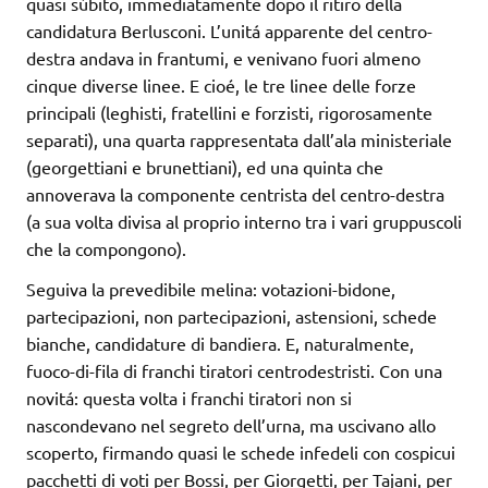
quasi súbito, immediatamente dopo il ritiro della
candidatura Berlusconi. L’unitá apparente del centro-
destra andava in frantumi, e venivano fuori almeno
cinque diverse linee. E cioé, le tre linee delle forze
principali (leghisti, fratellini e forzisti, rigorosamente
separati), una quarta rappresentata dall’ala ministeriale
(georgettiani e brunettiani), ed una quinta che
annoverava la componente centrista del centro-destra
(a sua volta divisa al proprio interno tra i vari gruppuscoli
che la compongono).
Seguiva la prevedibile melina: votazioni-bidone,
partecipazioni, non partecipazioni, astensioni, schede
bianche, candidature di bandiera. E, naturalmente,
fuoco-di-fila di franchi tiratori centrodestristi. Con una
novitá: questa volta i franchi tiratori non si
nascondevano nel segreto dell’urna, ma uscivano allo
scoperto, firmando quasi le schede infedeli con cospicui
pacchetti di voti per Bossi, per Giorgetti, per Tajani, per