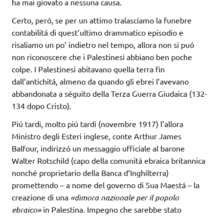
ha mai giovato a nessuna causa.
Certo, peró, se per un attimo tralasciamo la funebre
contabilitá di quest’ultimo drammatico episodio e
risaliamo un po’ indietro nel tempo, allora non si puó
non riconoscere che i Palestinesi abbiano ben poche
colpe. I Palestinesi abitavano quella terra fin
dall’antichitá, almeno da quando gli ebrei l’avevano
abbandonata a séguito della Terza Guerra Giudaica (132-
134 dopo Cristo).
Piú tardi, molto piú tardi (novembre 1917) l’allora
Ministro degli Esteri inglese, conte Arthur James
Balfour, indirizzó un messaggio ufficiale al barone
Walter Rotschild (capo della comunitá ebraica britannica
nonché proprietario della Banca d’Inghilterra)
promettendo – a nome del governo di Sua Maestá – la
creazione di una
«dimora nazionale per il popolo
ebraico»
in Palestina. Impegno che sarebbe stato