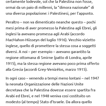
certamente lodevole, sol che la Palestina non fosse,
ormai da un paio di millenni, la “dimora nazionale” di
una diversa popolazione: i Palestinesi, per l’appunto.
Peraltro – non va dimenticato neanche questo – pochi
mesi prima di aver promesso la Palestina agli Ebrei, gli
inglesi la avevano promessa agli Arabi (accordo
MacMahon-Hüsseyn del luglio 1916). Vecchio vizietto
inglese, quello di promettere la stessa cosa a soggetti
diversi. A noi – per esempio – avevano garantito la
regione ottomana di Smirne (patto di Londra, aprile
1915), ma la stessa regione avevano poco prima offerto
alla Grecia (accordi Grey-Venizélos, marzo 1915).
In ogni caso – venendo a tempi meno lontani – nel 1947
la neonata Organizzazione delle Nazioni Unite
decretava che la Palestina dovesse essere spartita fra
Arabi ed Ebrei, e nel 1948 veniva cosí costituito un
modesto (al tempo) Stato d’Israele. Da allora quello