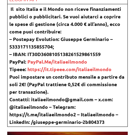
Il sito Italia e il Mondo non riceve finanziamenti
pubblici o pubblicitari. Se vuoi aiutarci a coprire
le spese di gestione (circa 4.000 € all’anno), ecco
come puoi contribuire:
– Postepay Evolution: Giuseppe Germinario –
5333171135855704;
– IBAN: IT30D3608105138261529861559
PayPal:
PayPal.Me/italiaeilmondo
Tipeee:
https://it.tipeee.com/italiaeilmondo
Puoi impostare un contributo mensile a partire da
soli 2€! (PayPal trattiene 0,52€ di commissione
per transazione).
Contatti: italiaeilmondo@gmail.com – x.com:
@italiaeilmondo – Telegram:
https://t.me/italiaeilmondo2 – Italiaeilmondo –
LinkedIn: /giuseppe-germinario-2b804373