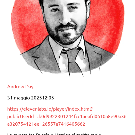
Andrew Day
31 maggio 202512:05
https://elevenlabs.io/player/index.html?
publicUserId=cb0d9922301244fcc1aeafd0610a8e90a36
a320754121ee126557a7416405662
La guerra tra Russia e Ucraina si mette male.