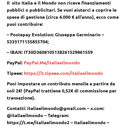
Il sito Italia e il Mondo non riceve finanziamenti
pubblici o pubblicitari. Se vuoi aiutarci a coprire le
spese di gestione (circa 4.000 € all’anno), ecco come
puoi contribuire:
– Postepay Evolution: Giuseppe Germinario –
5333171135855704;
– IBAN: IT30D3608105138261529861559
PayPal:
PayPal.Me/italiaeilmondo
Tipeee:
https://it.tipeee.com/italiaeilmondo
Puoi impostare un contributo mensile a partire da
soli 2€! (PayPal trattiene 0,52€ di commissione per
transazione).
Contatti: italiaeilmondo@gmail.com – x.com:
@italiaeilmondo – Telegram:
https://t.me/italiaeilmondo2 – Italiaeilmondo –