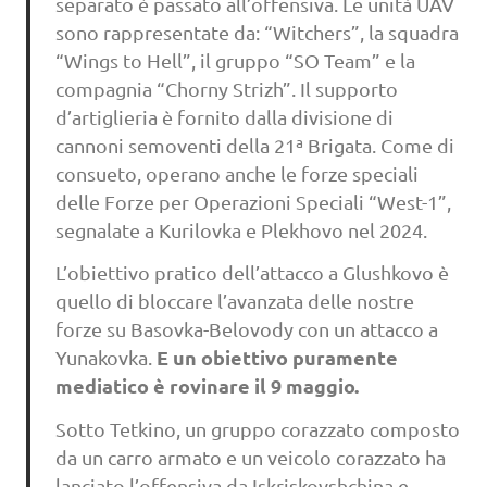
separato è passato all’offensiva. Le unità UAV
sono rappresentate da: “Witchers”, la squadra
“Wings to Hell”, il gruppo “SO Team” e la
compagnia “Chorny Strizh”. Il supporto
d’artiglieria è fornito dalla divisione di
cannoni semoventi della 21ª Brigata. Come di
consueto, operano anche le forze speciali
delle Forze per Operazioni Speciali “West-1”,
segnalate a Kurilovka e Plekhovo nel 2024.
L’obiettivo pratico dell’attacco a Glushkovo è
quello di bloccare l’avanzata delle nostre
forze su Basovka-Belovody con un attacco a
E un obiettivo puramente
Yunakovka.
mediatico è rovinare il 9 maggio.
Sotto Tetkino, un gruppo corazzato composto
da un carro armato e un veicolo corazzato ha
lanciato l’offensiva da Iskriskovshchina e