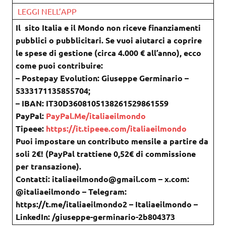
LEGGI NELL’APP
Il sito Italia e il Mondo non riceve finanziamenti
pubblici o pubblicitari. Se vuoi aiutarci a coprire
le spese di gestione (circa 4.000 € all’anno), ecco
come puoi contribuire:
– Postepay Evolution: Giuseppe Germinario –
5333171135855704;
– IBAN: IT30D3608105138261529861559
PayPal:
PayPal.Me/italiaeilmondo
Tipeee:
https://it.tipeee.com/italiaeilmondo
Puoi impostare un contributo mensile a partire da
soli 2€! (PayPal trattiene 0,52€ di commissione
per transazione).
Contatti: italiaeilmondo@gmail.com – x.com:
@italiaeilmondo – Telegram:
https://t.me/italiaeilmondo2 – Italiaeilmondo –
LinkedIn: /giuseppe-germinario-2b804373