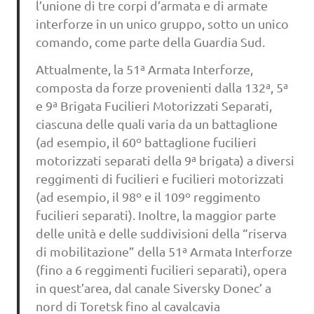
l’unione di tre corpi d’armata e di armate
interforze in un unico gruppo, sotto un unico
comando, come parte della Guardia Sud.
Attualmente, la 51ª Armata Interforze,
composta da forze provenienti dalla 132ª, 5ª
e 9ª Brigata Fucilieri Motorizzati Separati,
ciascuna delle quali varia da un battaglione
(ad esempio, il 60º battaglione fucilieri
motorizzati separati della 9ª brigata) a diversi
reggimenti di fucilieri e fucilieri motorizzati
(ad esempio, il 98º e il 109º reggimento
fucilieri separati). Inoltre, la maggior parte
delle unità e delle suddivisioni della “riserva
di mobilitazione” della 51ª Armata Interforze
(fino a 6 reggimenti fucilieri separati), opera
in quest’area, dal canale Siversky Donec’ a
nord di Toretsk fino al cavalcavia