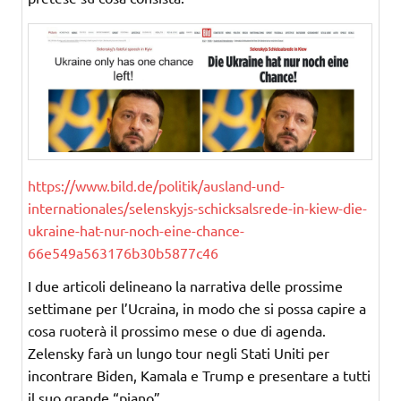
https://www.bild.de/politik/
ausland-und-
internationales/
selenskyjs-schicksalsrede-in-
kiew-die-
ukraine-hat-nur-noch-
eine-chance-
66e549a563176b30b5877c46
I due articoli delineano la narrativa delle prossime
settimane per l’Ucraina, in modo che si possa capire a
cosa ruoterà il prossimo mese o due di agenda.
Zelensky farà un lungo tour negli Stati Uniti per
incontrare Biden, Kamala e Trump e presentare a tutti
il suo grande “piano”.