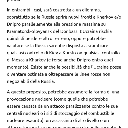
In entrambi i casi, sarà costretta a un dilemma,
soprattutto se la Russia aprirà nuovi fronti a Kharkov e/o
Dnipro parallelamente alla pressione massima su
Kramatorsk-Slovyansk del Donbass. L’Ucraina rischia
quindi di perdere altro terreno, oppure potrebbe
valutare se la Russia sarebbe disposta a scambiare
qualsiasi controllo di Kiev a Kursk con qualsiasi controllo
di Mosca a Kharkov (e forse anche Dnipro entro quel
momento). Esiste anche la possibilità che l’Ucraina possa
diventare ostinata a oltrepassare le linee rosse non
negoziabili della Russia.
A questo proposito, potrebbe assumere la forma di una
provocazione nucleare (come quella che potrebbe
essere causata da un attacco paralizzante contro le sue
centrali nucleari o i siti di stoccaggio del combustibile
nucleare esaurito), un assassinio di alto livello o un
attacco terroristico persino peggiore di quello recente di