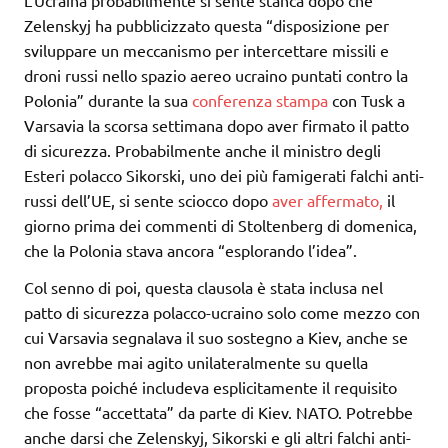
Zelenskyj ha pubblicizzato questa “disposizione per
sviluppare un meccanismo per intercettare missili e
droni russi nello spazio aereo ucraino puntati contro la
Polonia” durante la sua
conferenza stampa
con Tusk a
Varsavia la scorsa settimana dopo aver firmato il patto
di sicurezza. Probabilmente anche il ministro degli
Esteri polacco Sikorski, uno dei più famigerati falchi anti-
russi dell’UE, si sente sciocco dopo
aver affermato,
il
giorno prima dei commenti di Stoltenberg di domenica,
che la Polonia stava ancora “esplorando l’idea”.
Col senno di poi, questa clausola è stata inclusa nel
patto di sicurezza polacco-ucraino solo come mezzo con
cui Varsavia segnalava il suo sostegno a Kiev, anche se
non avrebbe mai agito unilateralmente su quella
proposta poiché includeva esplicitamente il requisito
che fosse “accettata” da parte di Kiev. NATO. Potrebbe
anche darsi che Zelenskyj, Sikorski e gli altri falchi anti-