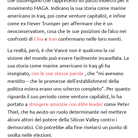
che sostengono che rappresenti un passo indietro per il
movimento MAGA. Indicano la sua storia come marine
americano in Iraq, poi come venture capitalist, e infine
come ex Never Trumper per affermare che è un
neoconservatore, cosa che le sue posizioni da falco nei
confronti di
Cina
e
Iran
confermano nelle loro menti.
La realtà, però, è che Vance non è qualcuno la cui
visione del mondo può essere facilmente incasellata. La
sua storia come marine americano in Iraq gli ha
insegnato,
con le sue stesse parole
, che “mi avevano
mentito – che le promesse dell’establishment della
politica estera erano uno scherzo completo”. Per quanto
riguarda il suo periodo come venture capitalist, lo ha
portato a
stringere amicizie con élite leader
come Peter
Thiel, che ha avuto un ruolo determinante nel mettere
alcuni attori del potere della Silicon Valley contro i
democratici. Ciò potrebbe alla fine rivelarsi un punto di
svolta nelle elezioni.