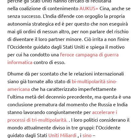
perché gli Stati Uniti hanno cercato di reclutarla
nella coalizione di contenimento
AUKUS+
Cina, anche se
senza successo. L’India difende con orgoglio la propria
autonomia strategica ed è per questo che non eseguirà
mai gli ordini di nessun altro, per non parlare del rischio
di diventare il loro partner minore. Ciò irrita a non finire
l’Occidente guidato dagli Stati Uniti e spiega il motivo
per cui ha condotto una
feroce campagna di guerra
informatica
contro di esso.
Dhume dà per scontato che le relazioni internazionali
siano già tornate allo stato di
bi-multipolarità sino-
americana
che ha caratterizzato imperfettamente
l’ultima metà del decennio precedente, ma questa è una
conclusione prematura dal momento che Russia e India
stanno lavorando congiuntamente per
accelerare i
processi di tri-multipolarità.
. I loro politici considerano il
mondo attualmente diviso in tre gruppi: l’Occidente
guidato dagli Stati
Uniti
Miliardi
, i
sino
–