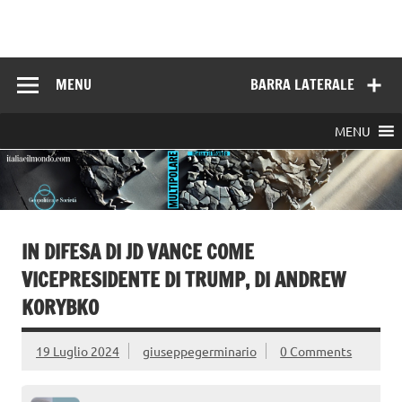
Skip
to
Italia e il mondo
content
MENU
BARRA LATERALE
MENU
IN DIFESA DI JD VANCE COME
VICEPRESIDENTE DI TRUMP, DI ANDREW
KORYBKO
19 Luglio 2024
giuseppegerminario
0 Comments