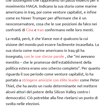
che sostengono che rappresenti un passo indietro per il
movimento MAGA. Indicano la sua storia come marine
americano in Iraq, poi come venture capitalist, e infine
come ex Never Trumper per affermare che è un
neoconservatore, cosa che le sue posizioni da falco nei
confronti di
Cina
e
Iran
confermano nelle loro menti.
La realtà, però, è che Vance non è qualcuno la cui
visione del mondo può essere facilmente incasellata. La
sua storia come marine americano in Iraq gli ha
insegnato,
con le sue stesse parole
, che “mi avevano
mentito – che le promesse dell’establishment della
politica estera erano uno scherzo completo”. Per quanto
riguarda il suo periodo come venture capitalist, lo ha
portato a
stringere amicizie con élite leader
come Peter
Thiel, che ha avuto un ruolo determinante nel mettere
alcuni attori del potere della Silicon Valley contro i
democratici. Ciò potrebbe alla fine rivelarsi un punto di
svolta nelle elezioni.