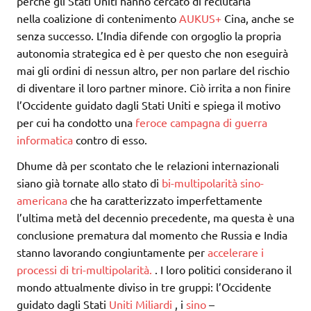
perché gli Stati Uniti hanno cercato di reclutarla
nella coalizione di contenimento
AUKUS+
Cina, anche se
senza successo. L’India difende con orgoglio la propria
autonomia strategica ed è per questo che non eseguirà
mai gli ordini di nessun altro, per non parlare del rischio
di diventare il loro partner minore. Ciò irrita a non finire
l’Occidente guidato dagli Stati Uniti e spiega il motivo
per cui ha condotto una
feroce campagna di guerra
informatica
contro di esso.
Dhume dà per scontato che le relazioni internazionali
siano già tornate allo stato di
bi-multipolarità sino-
americana
che ha caratterizzato imperfettamente
l’ultima metà del decennio precedente, ma questa è una
conclusione prematura dal momento che Russia e India
stanno lavorando congiuntamente per
accelerare i
processi di tri-multipolarità.
. I loro politici considerano il
mondo attualmente diviso in tre gruppi: l’Occidente
guidato dagli Stati
Uniti
Miliardi
, i
sino
–