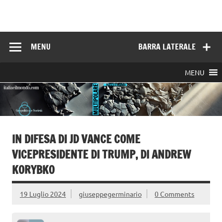
Skip
to
Italia e il mondo
content
MENU
BARRA LATERALE
MENU
IN DIFESA DI JD VANCE COME
VICEPRESIDENTE DI TRUMP, DI ANDREW
KORYBKO
19 Luglio 2024
giuseppegerminario
0 Comments