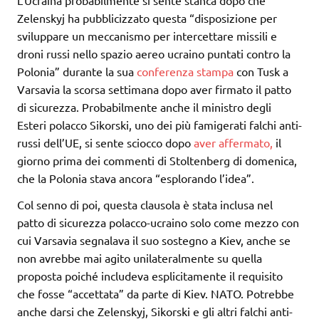
Zelenskyj ha pubblicizzato questa “disposizione per
sviluppare un meccanismo per intercettare missili e
droni russi nello spazio aereo ucraino puntati contro la
Polonia” durante la sua
conferenza stampa
con Tusk a
Varsavia la scorsa settimana dopo aver firmato il patto
di sicurezza. Probabilmente anche il ministro degli
Esteri polacco Sikorski, uno dei più famigerati falchi anti-
russi dell’UE, si sente sciocco dopo
aver affermato,
il
giorno prima dei commenti di Stoltenberg di domenica,
che la Polonia stava ancora “esplorando l’idea”.
Col senno di poi, questa clausola è stata inclusa nel
patto di sicurezza polacco-ucraino solo come mezzo con
cui Varsavia segnalava il suo sostegno a Kiev, anche se
non avrebbe mai agito unilateralmente su quella
proposta poiché includeva esplicitamente il requisito
che fosse “accettata” da parte di Kiev. NATO. Potrebbe
anche darsi che Zelenskyj, Sikorski e gli altri falchi anti-