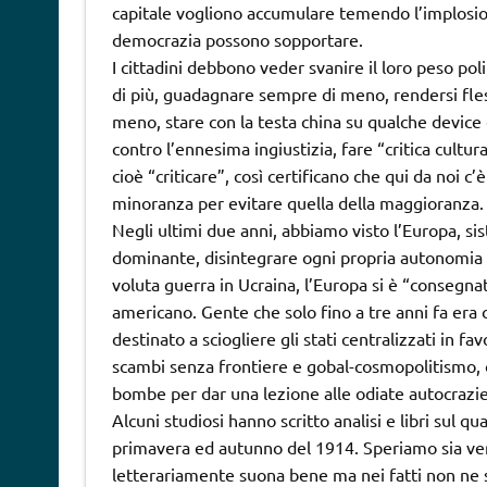
capitale vogliono accumulare temendo l’implosio
democrazia possono sopportare.
I cittadini debbono veder svanire il loro peso po
di più, guadagnare sempre di meno, rendersi fle
meno, stare con la testa china su qualche device 
contro l’ennesima ingiustizia, fare “critica cultu
cioè “criticare”, così certificano che qui da noi c’
minoranza per evitare quella della maggioranza.
Negli ultimi due anni, abbiamo visto l’Europa, sis
dominante, disintegrare ogni propria autonomia in
voluta guerra in Ucraina, l’Europa si è “consegna
americano. Gente che solo fino a tre anni fa era
destinato a sciogliere gli stati centralizzati in f
scambi senza frontiere e gobal-cosmopolitismo, or
bombe per dar una lezione alle odiate autocrazie 
Alcuni studiosi hanno scritto analisi e libri sul 
primavera ed autunno del 1914. Speriamo sia vera 
letterariamente suona bene ma nei fatti non ne sa