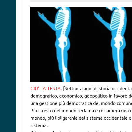
GIU’ LA TESTA
. [Settanta anni di storia occiden
demografico, economico, geopolitico in favore d
una gestione più democratica del mondo comun
Più il resto del mondo reclama e reclamerà una c
mondo, più l’oligarchia del sistema occidentale d
sistema.