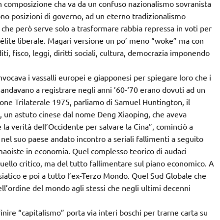
 in composizione cha va da un confuso nazionalismo sovranista
no posizioni di governo, ad un eterno tradizionalismo
he però serve solo a trasformare rabbia repressa in voti per
l’élite liberale. Magari versione un po’ meno “woke” ma con
i, fisco, leggi, diritti sociali, cultura, democrazia imponendo
nvocava i vassalli europei e giapponesi per spiegare loro che i
i andavano a registrare negli anni ’60-‘70 erano dovuti ad un
ne Trilaterale 1975, parliamo di Samuel Huntington, il
n), un astuto cinese dal nome Deng Xiaoping, che aveva
la verità dell’Occidente per salvare la Cina”, cominciò a
l suo paese andato incontro a seriali fallimenti a seguito
-maoiste in economia. Quel complesso teorico di audaci
quello critico, ma del tutto fallimentare sul piano economico. A
asiatico e poi a tutto l’ex-Terzo Mondo. Quel Sud Globale che
l’ordine del mondo agli stessi che negli ultimi decenni
nire “capitalismo” porta via interi boschi per trarne carta su