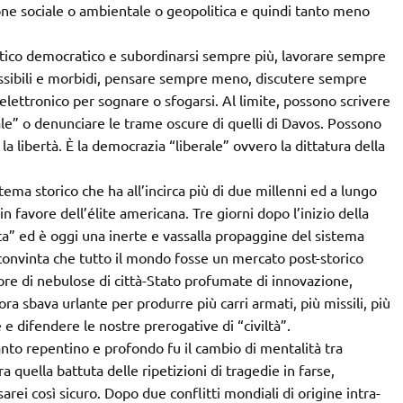
ne sociale o ambientale o geopolitica e quindi tanto meno
litico democratico e subordinarsi sempre più, lavorare sempre
ssibili e morbidi, pensare sempre meno, discutere sempre
elettronico per sognare o sfogarsi. Al limite, possono scrivere
rale” o denunciare le trame oscure di quelli di Davos. Possono
è la libertà. È la democrazia “liberale” ovvero la dittatura della
tema storico che ha all’incirca più di due millenni ed a lungo
 favore dell’élite americana. Tre giorni dopo l’inizio della
ta” ed è oggi una inerte e vassalla propaggine del sistema
 convinta che tutto il mondo fosse un mercato post-storico
avore di nebulose di città-Stato profumate di innovazione,
a sbava urlante per produrre più carri armati, più missili, più
e difendere le nostre prerogative di “civiltà”.
quanto repentino e profondo fu il cambio di mentalità tra
quella battuta delle ripetizioni di tragedie in farse,
rei così sicuro. Dopo due conflitti mondiali di origine intra-