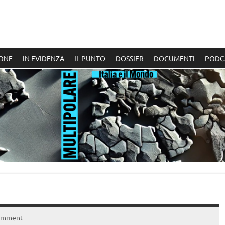
ONE
IN EVIDENZA
IL PUNTO
DOSSIER
DOCUMENTI
PODC
omment