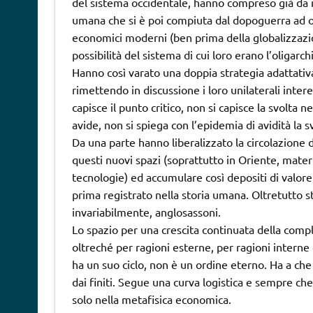
del sistema occidentale, hanno compreso già da m
umana che si è poi compiuta dal dopoguerra ad og
economici moderni (ben prima della globalizzazi
possibilità del sistema di cui loro erano l’oligarch
Hanno così varato una doppia strategia adattativ
rimettendo in discussione i loro unilaterali interes
capisce il punto critico, non si capisce la svolta
avide, non si spiega con l’epidemia di avidità la s
Da una parte hanno liberalizzato la circolazione d
questi nuovi spazi (soprattutto in Oriente, mat
tecnologie) ed accumulare così depositi di valo
prima registrato nella storia umana. Oltretutto sto
invariabilmente, anglosassoni.
Lo spazio per una crescita continuata della compl
oltreché per ragioni esterne, per ragioni interne
ha un suo ciclo, non è un ordine eterno. Ha a che f
dai finiti. Segue una curva logistica e sempre ch
solo nella metafisica economica.