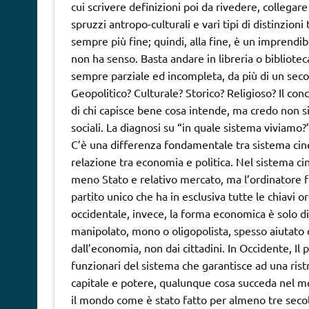
cui scrivere definizioni poi da rivedere, collegare
spruzzi antropo-culturali e vari tipi di distinzio
sempre più fine; quindi, alla fine, è un imprend
non ha senso. Basta andare in libreria o bibliotec
sempre parziale ed incompleta, da più di un seco
Geopolitico? Culturale? Storico? Religioso? Il con
di chi capisce bene cosa intende, ma credo non si
sociali. La diagnosi su “in quale sistema viviamo?
C’è una differenza fondamentale tra sistema cin
relazione tra economia e politica. Nel sistema c
meno Stato e relativo mercato, ma l’ordinatore fi
partito unico che ha in esclusiva tutte le chiavi or
occidentale, invece, la forma economica è solo di 
manipolato, mono o oligopolista, spesso aiutato da
dall’economia, non dai cittadini. In Occidente, Il 
funzionari del sistema che garantisce ad una rist
capitale e potere, qualunque cosa succeda nel mon
il mondo come è stato fatto per almeno tre secol