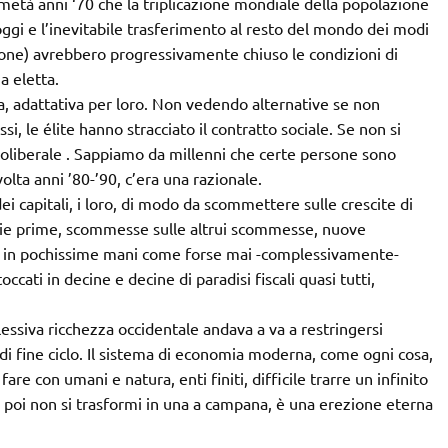
età anni ‘70 che la triplicazione mondiale della popolazione
gi e l’inevitabile trasferimento al resto del mondo dei modi
one) avrebbero progressivamente chiuso le condizioni di
ia eletta.
a, adattativa per loro. Non vedendo alternative se non
si, le élite hanno stracciato il contratto sociale. Se non si
 neoliberale . Sappiamo da millenni che certe persone sono
volta anni ’80-’90, c’era una razionale.
ei capitali, i loro, di modo da scommettere sulle crescite di
erie prime, scommesse sulle altrui scommesse, nuove
re in pochissime mani come forse mai -complessivamente-
ccati in decine e decine di paradisi fiscali quasi tutti,
essiva ricchezza occidentale andava a va a restringersi
 di fine ciclo. Il sistema di economia moderna, come ogni cosa,
are con umani e natura, enti finiti, difficile trarre un infinito
e poi non si trasformi in una a campana, è una erezione eterna