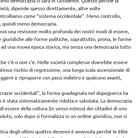
 meno democrazia ci sarà in Occidente. Questo perché la
cietà, dipende spesso direttamente, altre volte
ntrolliamo come “sistema occidentale”. Meno controllo,
li, quindi meno democrazia.
noi una revisione molto profonda dei nostri modi di essere,
li e giuridiche alle forme politiche, soprattutto, prima, le forme
 ad una nuova epoca storica, ma senza una democrazia tutto
che c’è o non c’è. Nelle società complesse dovrebbe essere
ntinuo rischio di regressione, una lunga scala ascensionale di
gere e riproporre con passi indietro e qualcuno avanti,
crazie occidentali”, la forma guadagnata nel dopoguerra ha
oi è stata sistematicamente ridotta e sabotata. La democrazia
 essere della cultura (in senso esteso) dei cittadini di uno
uto, solo dopo si formalizza in un ordine giuridico, non si
ica degli ultimi quattro decenni è avvenuta perché le élite