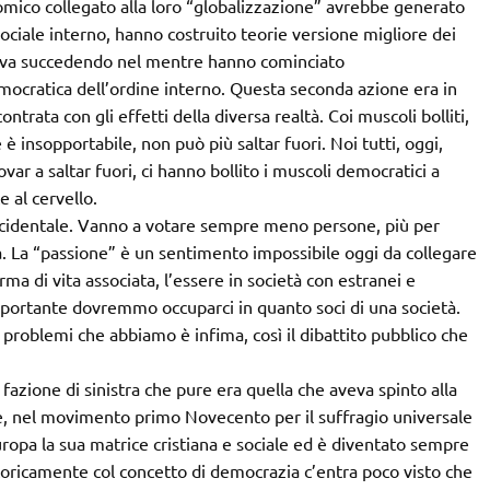
omico collegato alla loro “globalizzazione” avrebbe generato
sociale interno, hanno costruito teorie versione migliore dei
tava succedendo nel mentre hanno cominciato
mocratica dell’ordine interno. Questa seconda azione era in
trata con gli effetti della diversa realtà. Coi muscoli bolliti,
 è insopportabile, non può più saltar fuori. Noi tutti, oggi,
ar a saltar fuori, ci hanno bollito i muscoli democratici a
 al cervello.
o occidentale. Vanno a votare sempre meno persone, più per
a. La “passione” è un sentimento impossibile oggi da collegare
orma di vita associata, l’essere in società con estranei e
importante dovremmo occuparci in quanto soci di una società.
i problemi che abbiamo è infima, così il dibattito pubblico che
 fazione di sinistra che pure era quella che aveva spinto alla
e, nel movimento primo Novecento per il suffragio universale
uropa la sua matrice cristiana e sociale ed è diventato sempre
storicamente col concetto di democrazia c’entra poco visto che