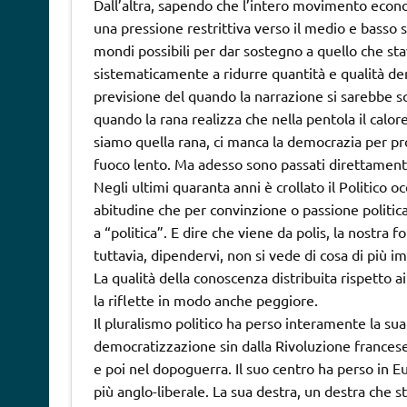
Dall’altra, sapendo che l’intero movimento econ
una pressione restrittiva verso il medio e basso 
mondi possibili per dar sostegno a quello che s
sistematicamente a ridurre quantità e qualità de
previsione del quando la narrazione si sarebbe scon
quando la rana realizza che nella pentola il calore
siamo quella rana, ci manca la democrazia per prov
fuoco lento. Ma adesso sono passati direttamente
Negli ultimi quaranta anni è crollato il Politic
abitudine che per convinzione o passione politic
a “politica”. E dire che viene da polis, la nostra f
tuttavia, dipendervi, non si vede di cosa di più 
La qualità della conoscenza distribuita rispetto a
la riflette in modo anche peggiore.
Il pluralismo politico ha perso interamente la sua
democratizzazione sin dalla Rivoluzione frances
e poi nel dopoguerra. Il suo centro ha perso in E
più anglo-liberale. La sua destra, un destra che 