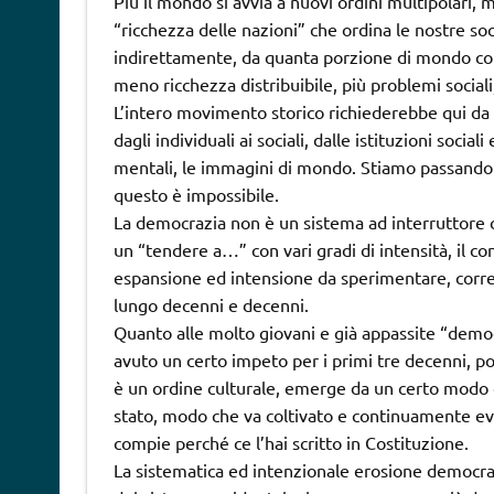
Più il mondo si avvia a nuovi ordini multipolari,
“ricchezza delle nazioni” che ordina le nostre so
indirettamente, da quanta porzione di mondo co
meno ricchezza distribuibile, più problemi socia
L’intero movimento storico richiederebbe qui da 
dagli individuali ai sociali, dalle istituzioni socia
mentali, le immagini di mondo. Stiamo passando
questo è impossibile.
La democrazia non è un sistema ad interruttore 
un “tendere a…” con vari gradi di intensità, il co
espansione ed intensione da sperimentare, correg
lungo decenni e decenni.
Quanto alle molto giovani e già appassite “demo
avuto un certo impeto per i primi tre decenni, p
è un ordine culturale, emerge da un certo modo di
stato, modo che va coltivato e continuamente evol
compie perché ce l’hai scritto in Costituzione.
La sistematica ed intenzionale erosione democrat