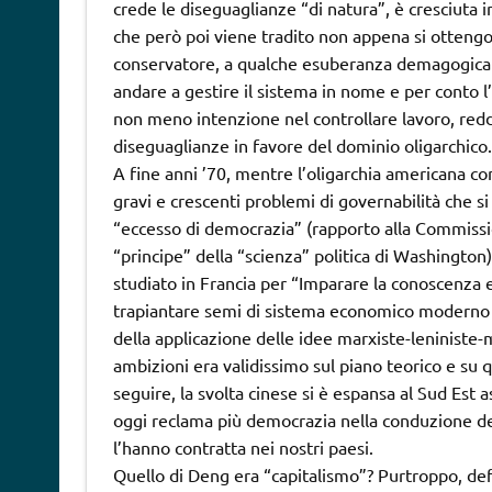
crede le diseguaglianze “di natura”, è cresciuta
che però poi viene tradito non appena si ottengo
conservatore, a qualche esuberanza demagogica c
andare a gestire il sistema in nome e per conto 
non meno intenzione nel controllare lavoro, reddit
diseguaglianze in favore del dominio oligarchico.
A fine anni ’70, mentre l’oligarchia americana co
gravi e crescenti problemi di governabilità che s
“eccesso di democrazia” (rapporto alla Commissio
“principe” della “scienza” politica di Washingto
studiato in Francia per “Imparare la conoscenza e 
trapiantare semi di sistema economico moderno ne
della applicazione delle idee marxiste-leniniste
ambizioni era validissimo sul piano teorico e su 
seguire, la svolta cinese si è espansa al Sud Est 
oggi reclama più democrazia nella conduzione del
l’hanno contratta nei nostri paesi.
Quello di Deng era “capitalismo”? Purtroppo, defi