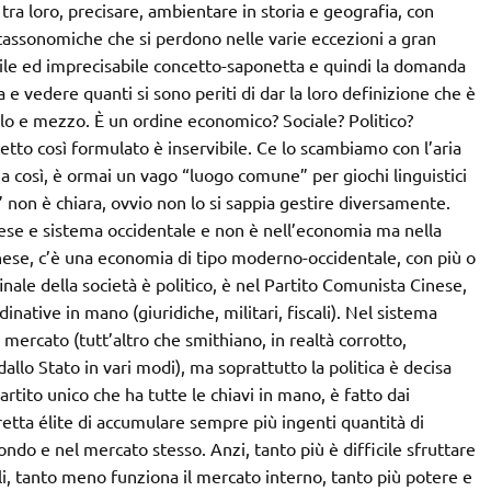
 tra loro, precisare, ambientare in storia e geografia, con
ni tassonomiche che si perdono nelle varie eccezioni a gran
ibile ed imprecisabile concetto-saponetta e quindi la domanda
a e vedere quanti si sono periti di dar la loro definizione che è
lo e mezzo. È un ordine economico? Sociale? Politico?
cetto così formulato è inservibile. Ce lo scambiamo con l’aria
a così, è ormai un vago “luogo comune” per giochi linguistici
” non è chiara, ovvio non lo si sappia gestire diversamente.
ese e sistema occidentale e non è nell’economia ma nella
inese, c’è una economia di tipo moderno-occidentale, con più o
nale della società è politico, è nel Partito Comunista Cinese,
dinative in mano (giuridiche, militari, fiscali). Nel sistema
mercato (tutt’altro che smithiano, in realtà corrotto,
llo Stato in vari modi), ma soprattutto la politica è decisa
partito unico che ha tutte le chiavi in mano, è fatto dai
retta élite di accumulare sempre più ingenti quantità di
do e nel mercato stesso. Anzi, tanto più è difficile sfruttare
i, tanto meno funziona il mercato interno, tanto più potere e