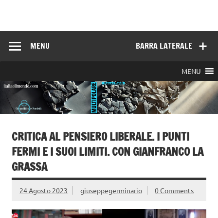
Skip
to
Italia e il mondo
content
MENU
BARRA LATERALE
MENU
CRITICA AL PENSIERO LIBERALE. I PUNTI
FERMI E I SUOI LIMITI. CON GIANFRANCO LA
GRASSA
24 Agosto 2023
giuseppegerminario
0 Comments