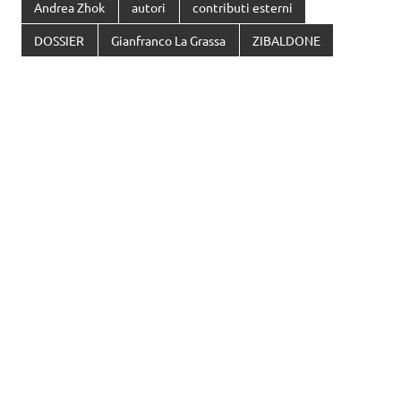
Andrea Zhok
autori
contributi esterni
DOSSIER
Gianfranco La Grassa
ZIBALDONE