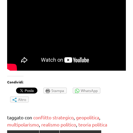
Condividi:
Stampa
WhatsApp
Altro
taggato con
conflitto strategico
,
geopolitica
,
multipolarismo
,
realismo politico
,
teoria politica