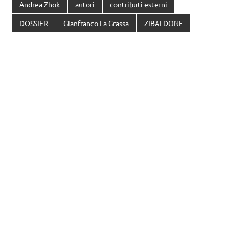
Andrea Zhok
autori
contributi esterni
DOSSIER
Gianfranco La Grassa
ZIBALDONE