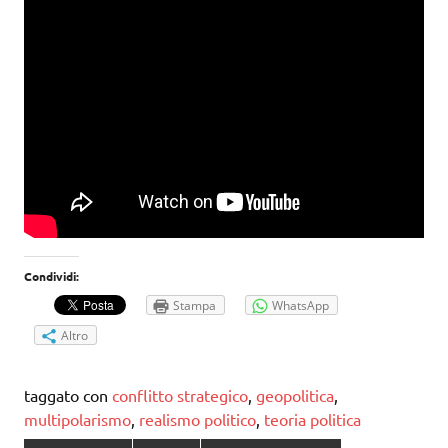
Condividi:
Stampa
WhatsApp
Altro
taggato con
conflitto strategico
,
geopolitica
,
multipolarismo
,
realismo politico
,
teoria politica