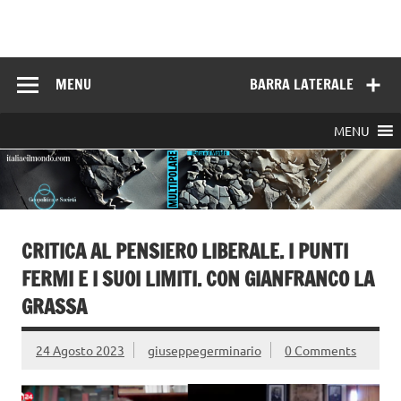
Skip
to
Italia e il mondo
content
MENU
BARRA LATERALE
MENU
CRITICA AL PENSIERO LIBERALE. I PUNTI
FERMI E I SUOI LIMITI. CON GIANFRANCO LA
GRASSA
24 Agosto 2023
giuseppegerminario
0 Comments