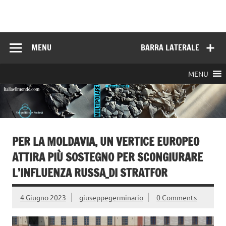
Skip
to
Italia e il mondo
content
MENU
BARRA LATERALE
MENU
PER LA MOLDAVIA, UN VERTICE EUROPEO
ATTIRA PIÙ SOSTEGNO PER SCONGIURARE
L’INFLUENZA RUSSA_DI STRATFOR
4 Giugno 2023
giuseppegerminario
0 Comments