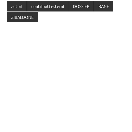
autori
contributi esterni
DOSSIER
RANE
ZIBALDONE