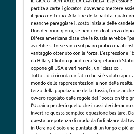
IL GIOCO NON VALE LA CANDELA. Espressione idi
partita a carte i giocatori dovevano mettere ass
il gioco notturno. Alla fine della partita, qualcu
neanche pareggiare il costo iniziale delle candele
Uno dei primi giorni, se ben ricordo il terzo dopo 
Difesa americana disse che la Russia avrebbe “pag
avrebbe sì forse vinto sul piano pratico ma il cost
vantaggio ottenuto con la forza. L’espressione “
da Hillary Clinton quando era Segretario di Stato
oppone gli USA a vari nemici, un “classico”.
Tutto ciò ci ricorda un fatto che si è voluto ap
mondo delle rappresentazioni a non della realtà. 
terzo della popolazione della Russia, forse anche 
ovvero regolato dalla regola dei “boots on the 
l’Ucraina perderà quello che i russi decideranno 
invertire questa semplice equazione basilare. Da 
questa prepotenza di modo da farli alzare dal tavo
in Ucraina è solo una puntata di un lungo e più am