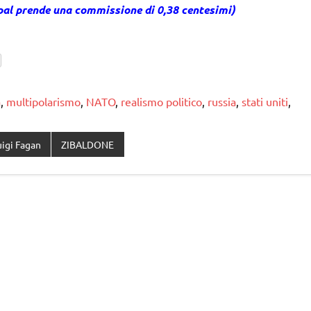
 pal prende una commissione di 0,38 centesimi)
a
,
multipolarismo
,
NATO
,
realismo politico
,
russia
,
stati uniti
,
uigi Fagan
ZIBALDONE