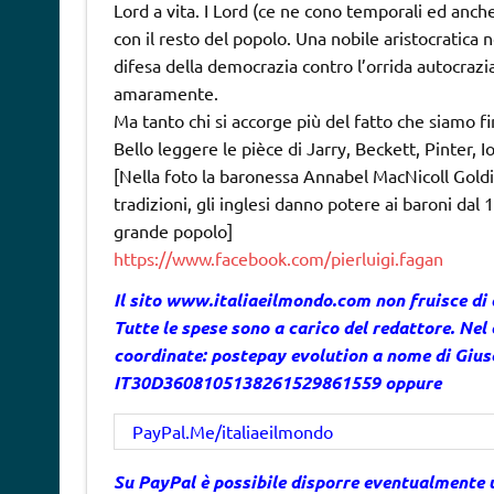
Lord a vita. I Lord (ce ne cono temporali ed anche
con il resto del popolo. Una nobile aristocratic
difesa della democrazia contro l’orrida autocrazia
amaramente.
Ma tanto chi si accorge più del fatto che siamo fi
Bello leggere le pièce di Jarry, Beckett, Pinter, 
[Nella foto la baronessa Annabel MacNicoll Goldie
tradizioni, gli inglesi danno potere ai baroni dal
grande popolo]
https://www.facebook.com/pierluigi.fagan
Il sito
www.italiaeilmondo.com
non fruisce di
Tutte le spese sono a carico del redattore. Nel 
coordinate: postepay evolution a nome di Gi
IT30D3608105138261529861559 oppure
PayPal.Me/italiaeilmondo
Su PayPal è possibile disporre eventualmente 