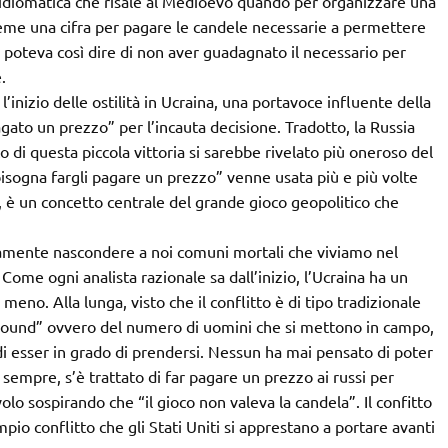
omatica che risale al Medioevo quando per organizzare una
ieme una cifra per pagare le candele necessarie a permettere
no poteva così dire di non aver guadagnato il necessario per
.
l’inizio delle ostilità in Ucraina, una portavoce influente della
ato un prezzo” per l’incauta decisione. Tradotto, la Russia
o di questa piccola vittoria si sarebbe rivelato più oneroso del
bisogna fargli pagare un prezzo” venne usata più e più volte
, è un concetto centrale del grande gioco geopolitico che
ertamente nascondere a noi comuni mortali che viviamo nel
Come ogni analista razionale sa dall’inizio, l’Ucraina ha un
meno. Alla lunga, visto che il conflitto è di tipo tradizionale
ground” ovvero del numero di uomini che si mettono in campo,
di esser in grado di prendersi. Nessun ha mai pensato di poter
sempre, s’è trattato di far pagare un prezzo ai russi per
lo sospirando che “il gioco non valeva la candela”. Il confitto
pio conflitto che gli Stati Uniti si apprestano a portare avanti