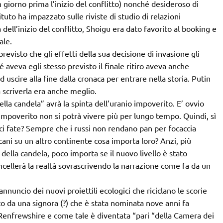
un giorno prima l’inizio del conflitto) nonché desideroso di
tituto ha impazzato sulle riviste di studio di relazioni
ell’inizio del conflitto, Shoigu era dato favorito al booking e
ale.
revisto che gli effetti della sua decisione di invasione gli
é aveva egli stesso previsto il finale ritiro aveva anche
 uscire alla fine dalla cronaca per entrare nella storia. Putin
 scriverla era anche meglio.
lla candela” avrà la spinta dell’uranio impoverito. E’ ovvio
io impoverito non si potrà vivere più per lungo tempo. Quindi, sì
i fate? Sempre che i russi non rendano pan per focaccia
icani su un altro continente cosa importa loro? Anzi, più
 della candela, poco importa se il nuovo livello è stato
ancellerà la realtà sovrascrivendo la narrazione come fa da un
annuncio dei nuovi proiettili ecologici che riciclano le scorie
ato da una signora (?) che è stata nominata nove anni fa
Renfrewshire e come tale è diventata “pari “della Camera dei