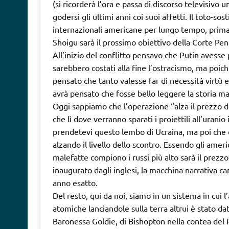
(si ricorderà l’ora e passa di discorso televisivo 
godersi gli ultimi anni coi suoi affetti. Il toto-sos
internazionali americane per lungo tempo, prima d
Shoigu sarà il prossimo obiettivo della Corte Pen
All’inizio del conflitto pensavo che Putin avesse p
sarebbero costati alla fine l’ostracismo, ma poich
pensato che tanto valesse far di necessità virtù ed
avrà pensato che fosse bello leggere la storia ma
Oggi sappiamo che l’operazione “alza il prezzo de
che lì dove verranno sparati i proiettili all’uran
prendetevi questo lembo di Ucraina, ma poi che c
alzando il livello dello scontro. Essendo gli amer
malefatte compiono i russi più alto sarà il prezzo
inaugurato dagli inglesi, la macchina narrativa c
anno esatto.
Del resto, qui da noi, siamo in un sistema in cui l’
atomiche lanciandole sulla terra altrui è stato d
Baronessa Goldie, di Bishopton nella contea del 