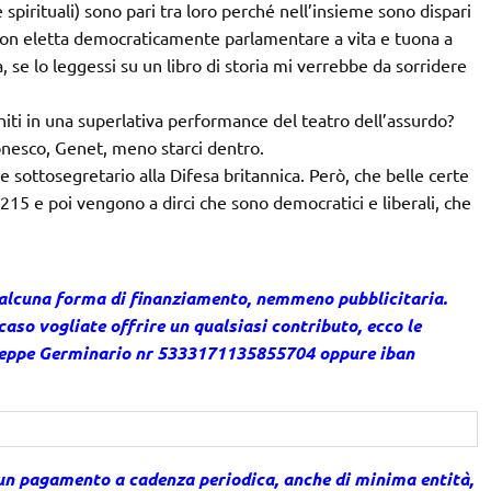
 spirituali) sono pari tra loro perché nell’insieme sono dispari
a non eletta democraticamente parlamentare a vita e tuona a
, se lo leggessi su un libro di storia mi verrebbe da sorridere
niti in una superlativa performance del teatro dell’assurdo?
Ionesco, Genet, meno starci dentro.
 sottosegretario alla Difesa britannica. Però, che belle certe
 1215 e poi vengono a dirci che sono democratici e liberali, che
 alcuna forma di finanziamento, nemmeno pubblicitaria.
caso vogliate offrire un qualsiasi contributo, ecco le
useppe Germinario nr 5333171135855704 oppure iban
un pagamento a cadenza periodica, anche di minima entità,