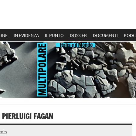
ONE
IN EVIDENZA
IL PUNTO
DOSSIER
DOCUMENTI
PODC
I PIERLUIGI FAGAN
nts