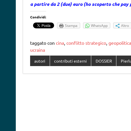
a partire da 2 (due) euro (ho scoperto che pay
Condividi:
Stampa
WhatsApp
Altro
taggato con
cina
,
conflitto strategico
,
geopolitic
ucraina
autori
contributi esterni
DOSSIER
Pierl