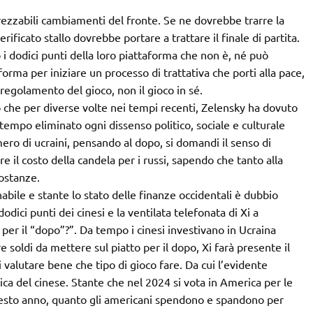
rezzabili cambiamenti del fronte. Se ne dovrebbe trarre la
rificato stallo dovrebbe portare a trattare il finale di partita.
to i dodici punti della loro piattaforma che non è, né può
orma per iniziare un processo di trattativa che porti alla pace,
 regolamento del gioco, non il gioco in sé.
he per diverse volte nei tempi recenti, Zelensky ha dovuto
a tempo eliminato ogni dissenso politico, sociale e culturale
ro di ucraini, pensando al dopo, si domandi il senso di
e il costo della candela per i russi, sapendo che tanto alla
sostanze.
abile e stante lo stato delle finanze occidentali è dubbio
odici punti dei cinesi e la ventilata telefonata di Xi a
 per il “dopo”?”. Da tempo i cinesi investivano in Ucraina
e soldi da mettere sul piatto per il dopo, Xi farà presente il
valutare bene che tipo di gioco fare. Da cui l’evidente
ca del cinese. Stante che nel 2024 si vota in America per le
uesto anno, quanto gli americani spendono e spandono per