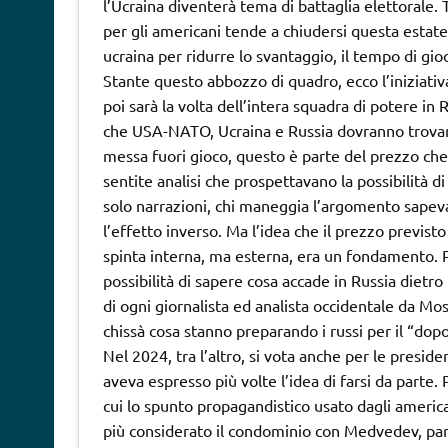
l’Ucraina diventerà tema di battaglia elettorale.
per gli americani tende a chiudersi questa estat
ucraina per ridurre lo svantaggio, il tempo di gioc
Stante questo abbozzo di quadro, ecco l’iniziati
poi sarà la volta dell’intera squadra di potere in
che USA-NATO, Ucraina e Russia dovranno trovare
messa fuori gioco, questo è parte del prezzo che
sentite analisi che prospettavano la possibilità d
solo narrazioni, chi maneggia l’argomento sape
l’effetto inverso. Ma l’idea che il prezzo previst
spinta interna, ma esterna, era un fondamento. 
possibilità di sapere cosa accade in Russia dietro le
di ogni giornalista ed analista occidentale da Mosc
chissà cosa stanno preparando i russi per il “dopo
Nel 2024, tra l’altro, si vota anche per le presid
aveva espresso più volte l’idea di farsi da parte.
cui lo spunto propagandistico usato dagli americani
più considerato il condominio con Medvedev, pare