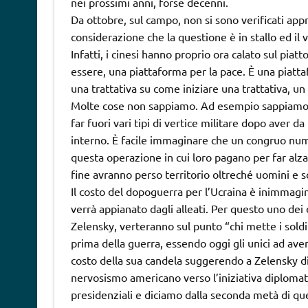
nei prossimi anni, forse decenni.
Da ottobre, sul campo, non si sono verificati app
considerazione che la questione è in stallo ed il ve
Infatti, i cinesi hanno proprio ora calato sul piat
essere, una piattaforma per la pace. È una piattaf
una trattativa su come iniziare una trattativa, un
Molte cose non sappiamo. Ad esempio sappiamo c
far fuori vari tipi di vertice militare dopo aver d
interno. È facile immaginare che un congruo nume
questa operazione in cui loro pagano per far alzar
fine avranno perso territorio oltreché uomini e 
Il costo del dopoguerra per l’Ucraina è inimmagin
verrà appianato dagli alleati. Per questo uno dei d
Zelensky, verteranno sul punto “chi mette i soldi
prima della guerra, essendo oggi gli unici ad aver
costo della sua candela suggerendo a Zelensky di 
nervosismo americano verso l’iniziativa diplomati
presidenziali e diciamo dalla seconda metà di q