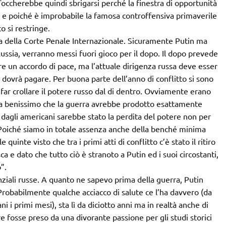
 Toccherebbe quindi sbrigarsi perché la finestra di opportunità
e e poiché è improbabile la famosa controffensiva primaverile
o si restringe.
va della Corte Penale Internazionale. Sicuramente Putin ma
 Russia, verranno messi fuori gioco per il dopo. Il dopo prevede
 un accordo di pace, ma l’attuale dirigenza russa deve esser
 dovrà pagare. Per buona parte dell’anno di conflitto si sono
i far crollare il potere russo dal di dentro. Ovviamente erano
va benissimo che la guerra avrebbe prodotto esattamente
o dagli americani sarebbe stato la perdita del potere non per
Poiché siamo in totale assenza anche della benché minima
 quinte visto che tra i primi atti di conflitto c’è stato il ritiro
a e dato che tutto ciò è stranoto a Putin ed i suoi circostanti,
”.
enziali russe. A quanto ne sapevo prima della guerra, Putin
 Probabilmente qualche acciacco di salute ce l’ha davvero (da
 i primi mesi), sta lì da diciotto anni ma in realtà anche di
 fosse preso da una divorante passione per gli studi storici