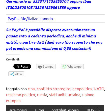
Germinario nr 5333171135855704 oppure iban
IT30D3608105138261529861559 oppure
PayPal.Me/italiaeilmondo
Su PayPal è possibile disporre eventualmente un
pagamento a cadenza periodica, anche di minima
entità, a partire da 2 (due) euro (ho scoperto che pay
pal prende una commissione di 0,38 centesimi)
Condividi:
Stampa
WhatsApp
Altro
taggato con
cina
,
conflitto strategico
,
geopolitica
,
NATO
,
realismo politico
,
russia
,
stati uniti
,
ucraina
,
unione
europea
arta moeini
autori
contributi esterni
DOSSIER