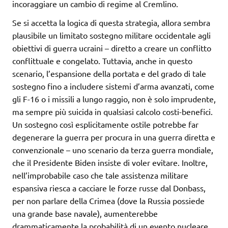
incoraggiare un cambio di regime al Cremlino.
Se si accetta la logica di questa strategia, allora sembra
plausibile un limitato sostegno militare occidentale agli
obiettivi di guerra ucraini – diretto a creare un conflitto
conflittuale e congelato. Tuttavia, anche in questo
scenario, l’espansione della portata e del grado di tale
sostegno fino a includere sistemi d’arma avanzati, come
gli F-16 o i missili a lungo raggio, non è solo imprudente,
ma sempre più suicida in qualsiasi calcolo costi-benefici.
Un sostegno così esplicitamente ostile potrebbe far
degenerare la guerra per procura in una guerra diretta e
convenzionale – uno scenario da terza guerra mondiale,
che il Presidente Biden insiste di voler evitare. Inoltre,
nell’improbabile caso che tale assistenza militare
espansiva riesca a cacciare le forze russe dal Donbass,
per non parlare della Crimea (dove la Russia possiede
una grande base navale), aumenterebbe
drammaticamente la probabilità di un evento nucleare,