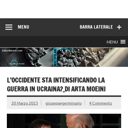
Skip
to
Italia e il mondo
content
MENU
BARRA LATERALE
MENU
L’OCCIDENTE STA INTENSIFICANDO LA
GUERRA IN UCRAINA?_DI ARTA MOEINI
20 Marzo 2023
giuseppegerminario
4 Comments