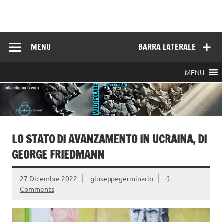
Skip
to
Italia e il mondo
content
MENU
BARRA LATERALE
MENU
LO STATO DI AVANZAMENTO IN UCRAINA, DI
GEORGE FRIEDMANN
27 Dicembre 2022
giuseppegerminario
0
Comments