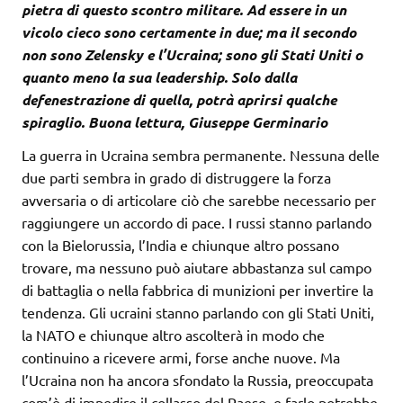
pietra di questo scontro militare. Ad essere in un
vicolo cieco sono certamente in due; ma il secondo
non sono Zelensky e l’Ucraina; sono gli Stati Uniti o
quanto meno la sua leadership. Solo dalla
defenestrazione di quella, potrà aprirsi qualche
spiraglio. Buona lettura, Giuseppe Germinario
La guerra in Ucraina sembra permanente. Nessuna delle
due parti sembra in grado di distruggere la forza
avversaria o di articolare ciò che sarebbe necessario per
raggiungere un accordo di pace. I russi stanno parlando
con la Bielorussia, l’India e chiunque altro possano
trovare, ma nessuno può aiutare abbastanza sul campo
di battaglia o nella fabbrica di munizioni per invertire la
tendenza. Gli ucraini stanno parlando con gli Stati Uniti,
la NATO e chiunque altro ascolterà in modo che
continuino a ricevere armi, forse anche nuove. Ma
l’Ucraina non ha ancora sfondato la Russia, preoccupata
com’è di impedire il collasso del Paese, e farlo potrebbe