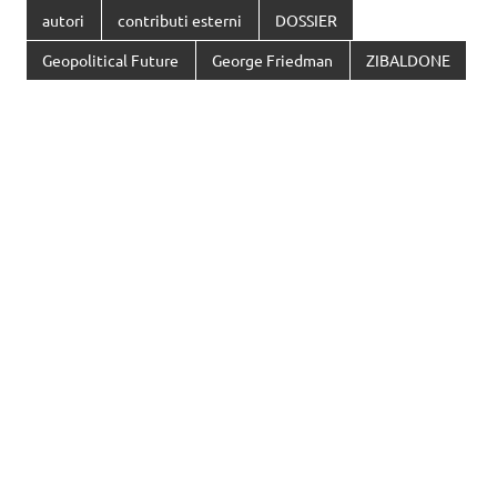
autori
contributi esterni
DOSSIER
Geopolitical Future
George Friedman
ZIBALDONE