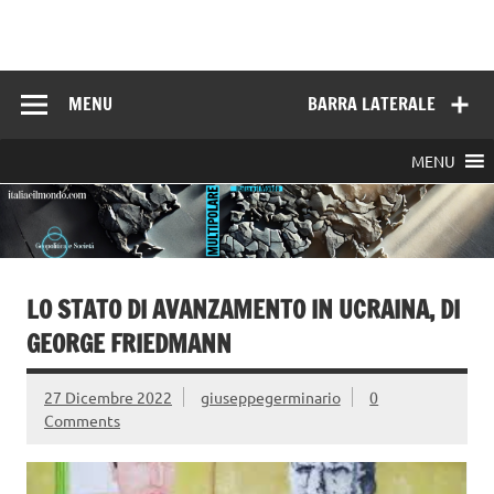
Skip
to
Italia e il mondo
content
MENU
BARRA LATERALE
MENU
LO STATO DI AVANZAMENTO IN UCRAINA, DI
GEORGE FRIEDMANN
27 Dicembre 2022
giuseppegerminario
0
Comments