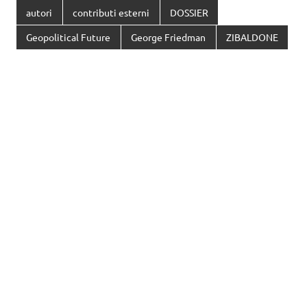
autori
contributi esterni
DOSSIER
Geopolitical Future
George Friedman
ZIBALDONE