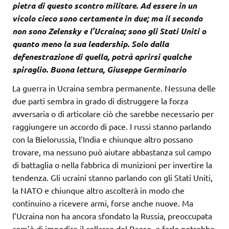
pietra di questo scontro militare. Ad essere in un
vicolo cieco sono certamente in due; ma il secondo
non sono Zelensky e l’Ucraina; sono gli Stati Uniti o
quanto meno la sua leadership. Solo dalla
defenestrazione di quella, potrà aprirsi qualche
spiraglio. Buona lettura, Giuseppe Germinario
La guerra in Ucraina sembra permanente. Nessuna delle
due parti sembra in grado di distruggere la forza
avversaria o di articolare ciò che sarebbe necessario per
raggiungere un accordo di pace. I russi stanno parlando
con la Bielorussia, l’India e chiunque altro possano
trovare, ma nessuno può aiutare abbastanza sul campo
di battaglia o nella fabbrica di munizioni per invertire la
tendenza. Gli ucraini stanno parlando con gli Stati Uniti,
la NATO e chiunque altro ascolterà in modo che
continuino a ricevere armi, forse anche nuove. Ma
l’Ucraina non ha ancora sfondato la Russia, preoccupata
com’è di impedire il collasso del Paese, e farlo potrebbe