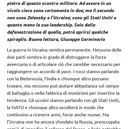
pietra di questo scontro militare. Ad essere in un
vicolo cieco sono certamente in due; ma il secondo
non sono Zelensky e l’Ucraina; sono gli Stati Uniti o
quanto meno la sua leadership. Solo dalla
defenestrazione di quella, potrà aprirsi qualche
spiraglio. Buona lettura, Giuseppe Germinario
La guerra in Ucraina sembra permanente. Nessuna delle
due parti sembra in grado di distruggere la forza
avversaria o di articolare ciò che sarebbe necessario per
raggiungere un accordo di pace. I russi stanno parlando
con la Bielorussia, l’India e chiunque altro possano
trovare, ma nessuno può aiutare abbastanza sul campo
di battaglia o nella fabbrica di munizioni per invertire la
tendenza. Gli ucraini stanno parlando con gli Stati Uniti,
la NATO e chiunque altro ascolterà in modo che
continuino a ricevere armi, forse anche nuove. Ma
l’Ucraina non ha ancora sfondato la Russia, preoccupata
com’è di impedire il collasso del Paese, e farlo potrebbe