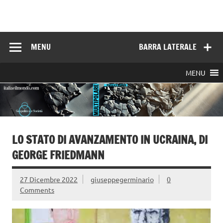
Skip
to
Italia e il mondo
content
MENU
BARRA LATERALE
MENU
LO STATO DI AVANZAMENTO IN UCRAINA, DI
GEORGE FRIEDMANN
27 Dicembre 2022
giuseppegerminario
0
Comments