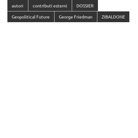
autori
contributi esterni
DOSSIER
Geopolitical Future
George Friedman
ZIBALDONE