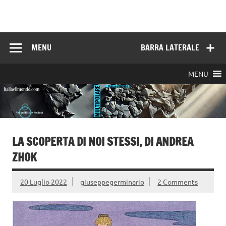
Skip
to
Italia e il mondo
content
MENU
BARRA LATERALE
MENU
LA SCOPERTA DI NOI STESSI, DI ANDREA
ZHOK
20 Luglio 2022
giuseppegerminario
2 Comments