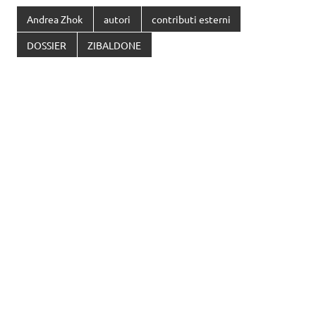
Andrea Zhok
autori
contributi esterni
DOSSIER
ZIBALDONE