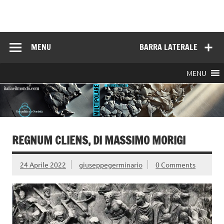
Skip
to
Italia e il mondo
content
MENU
BARRA LATERALE
MENU
REGNUM CLIENS, DI MASSIMO MORIGI
24 Aprile 2022
giuseppegerminario
0 Comments