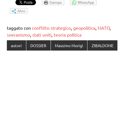
Stampa
WhatsApp
Altro
taggato con
conflitto strategico
,
geopolitica
,
NATO
,
sovranismo
,
stati uniti
,
teoria politica
autori
DOSSIER
Massimo Morigi
ZIBALDONE