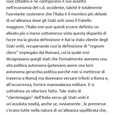
suoi cittadini e ne configurano il suo assetto
nell’economia del c.d. occidente, talché è totalmente
fuorviante sostenere che l’Italia è il membro più debole
di un’alleanza dove gli Stati unti sono il fratello
maggiore, l’Italia non può quindi essere definito un
alleato più o meno sottomesso vista questa disparità di
forze ma la giusta definizione é Ital ia stato cliente degli
Stati uniti, recuperando così la definizione di “regnum
cliens” impiegato dai Romani, col la quale essi
designavano quegli stati che formalmente avevano una
vita politica autonoma (potevano avere una loro
autonoma gerarchia politica purché non si mettesse di
traverso a Roma) ma dovevano versare tributi a Roma e,
all’occorrenza, fornire manovalanza militare. E si
sottolinea un ulteriore fatto. Tale stato di
“clientelaggio” dell’Italia verso gli Stati uniti è
un’assoluta novità, anche se, ovviamente , le premesse
c’erano tutte nella natura di un’alleanza squilibrata che,