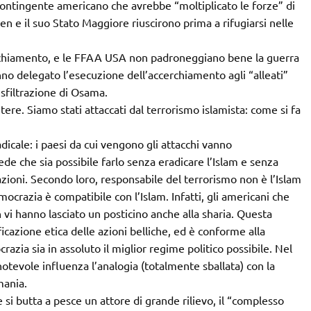
 contingente americano che avrebbe “moltiplicato le forze” di
den e il suo Stato Maggiore riuscirono prima a rifugiarsi nelle
chiamento, e le FFAA USA non padroneggiano bene la guerra
o delegato l’esecuzione dell’accerchiamento agli “alleati”
esfiltrazione di Osama.
cutere. Siamo stati attaccati dal terrorismo islamista: come si fa
dicale: i paesi da cui vengono gli attacchi vanno
de che sia possibile farlo senza eradicare l’Islam e senza
azioni. Secondo loro, responsabile del terrorismo non è l’Islam
emocrazia è compatibile con l’Islam. Infatti, gli americani che
n vi hanno lasciato un posticino anche alla sharia. Questa
icazione etica delle azioni belliche, ed è conforme alla
zia sia in assoluto il miglior regime politico possibile. Nel
notevole influenza l’analogia (totalmente sballata) con la
mania.
butta a pesce un attore di grande rilievo, il “complesso