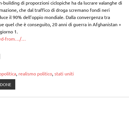
n-building di proporzioni ciclopiche ha da lucrare valanghe di
ormazione, che dal traffico di droga scremano fondi neri
duce il 90% dell’oppio mondiale. Dalla convergenza tra
ue quel che è conseguito, 20 anni di guerra in Afghanistan +
 giorno 1.
med-from…/…
politica
,
realismo politico
,
stati uniti
LDONE