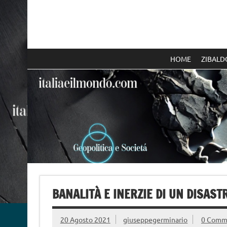
Skip
to
content
Italia e il mondo
HOME
ZIBALD
BANALITÀ E INERZIE DI UN DISAST
20 Agosto 2021
giuseppegerminario
0 Comm