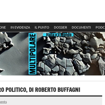
ONE
IN EVIDENZA
IL PUNTO
DOSSIER
DOCUMENTI
PODC
RO POLITICO, DI ROBERTO BUFFAGNI
ents