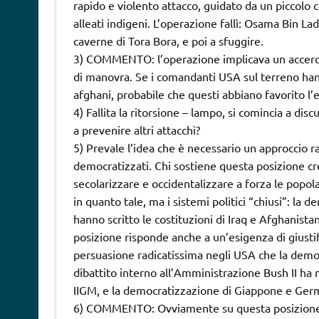
rapido e violento attacco, guidato da un piccolo
alleati indigeni. L’operazione fallì: Osama Bin La
caverne di Tora Bora, e poi a sfuggire.
3) COMMENTO: l’operazione implicava un accer
di manovra. Se i comandanti USA sul terreno hann
afghani, probabile che questi abbiano favorito l’
4) Fallita la ritorsione – lampo, si comincia a dis
a prevenire altri attacchi?
5) Prevale l’idea che è necessario un approccio ra
democratizzati. Chi sostiene questa posizione cre
secolarizzare e occidentalizzare a forza le popol
in quanto tale, ma i sistemi politici “chiusi”: la d
hanno scritto le costituzioni di Iraq e Afghanista
posizione risponde anche a un’esigenza di giustif
persuasione radicatissima negli USA che la democra
dibattito interno all’Amministrazione Bush II ha 
IIGM, e la democratizzazione di Giappone e Ger
6) COMMENTO: Ovviamente su questa posizione si 