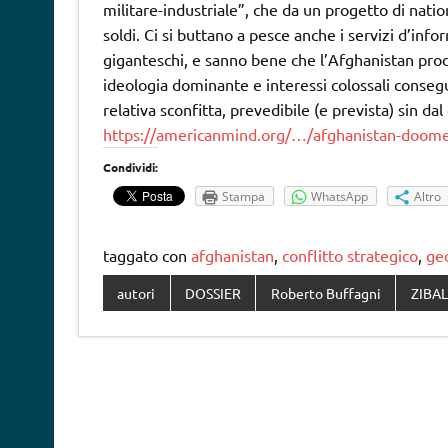
militare-industriale”, che da un progetto di natio
soldi. Ci si buttano a pesce anche i servizi d’inf
giganteschi, e sanno bene che l’Afghanistan pro
ideologia dominante e interessi colossali conseg
relativa sconfitta, prevedibile (e prevista) sin dal
https://americanmind.org/…/afghanistan-doo
Condividi:
Stampa
WhatsApp
Altro
taggato con
afghanistan
,
conflitto strategico
,
geo
autori
DOSSIER
Roberto Buffagni
ZIBA