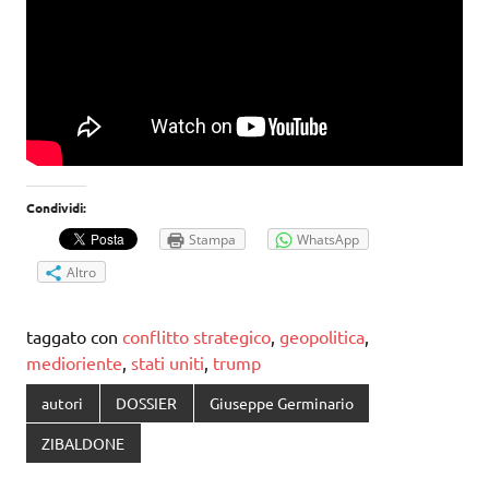
Condividi:
Stampa
WhatsApp
Altro
taggato con
conflitto strategico
,
geopolitica
,
medioriente
,
stati uniti
,
trump
autori
DOSSIER
Giuseppe Germinario
ZIBALDONE