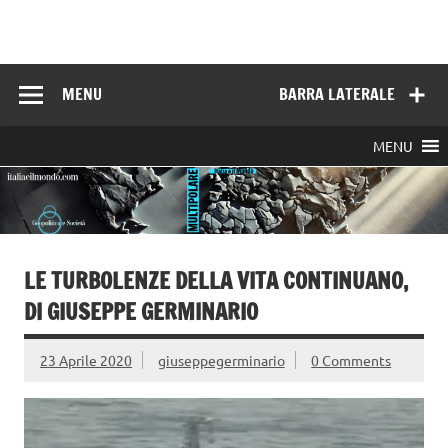
Skip
to
Italia e il mondo
content
MENU
BARRA LATERALE
MENU
LE TURBOLENZE DELLA VITA CONTINUANO,
DI GIUSEPPE GERMINARIO
23 Aprile 2020
giuseppegerminario
0 Comments