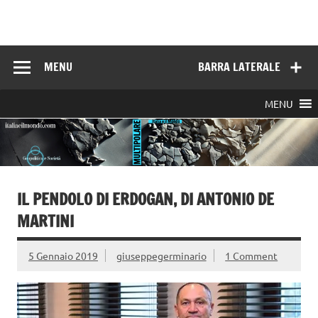
Skip
to
Italia e il mondo
content
MENU
BARRA LATERALE
MENU
IL PENDOLO DI ERDOGAN, DI ANTONIO DE
MARTINI
5 Gennaio 2019
giuseppegerminario
1 Comment