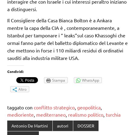
interagire che con Israele i cui interessi peraltro iniziano
a distinguersi.
Il Consigliere della Casa Bianca Bolton è a Ankara
mentre la capa della CIA è , contemporaneamente, a
Istanbul per tamponare i “ leaks”sul caso Khassoghi che
ormai fanno parte del balletto diplomatico del Levante e
che mettono in forse i 110 miliardi residui di ordinativi
sauditi alla industria militare USA.
Condividi:
Stampa
WhatsApp
Altro
taggato con
conflitto strategico
,
geopolitica
,
medioriente
,
mediterraneo
,
realismo politico
,
turchia
Antonio De Martini
autori
DOSSIER